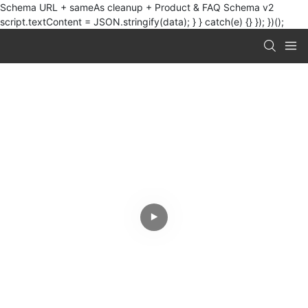
Schema URL + sameAs cleanup + Product & FAQ Schema v2
script.textContent = JSON.stringify(data); } } catch(e) {} }); })();