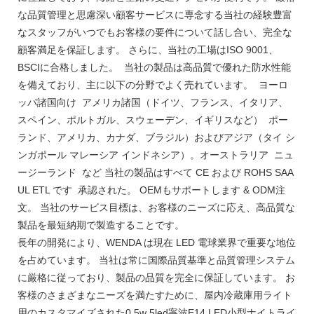
な品質管理と思慮深い顧客サービスに専念する当社の経験豊富
なスタッフがいつでもお客様の要件について話し合い、完全な
顧客満足を保証します。 さらに、当社の工場はISO 9001、
BSCIに合格しました。 当社の製品は高品質で優れた防水性能
を備えており、主に以下の分野でよく売れています。 ヨーロ
ッパ諸国向け アメリカ諸国（ドイツ、フランス、イタリア、
スペイン、ポルトガル、スウェーデン、イギリスなど） ポー
ランド、アメリカ、カナダ、ブラジル）およびアジア（タイ シ
ンガポール マレーシア インドネシア）。オーストラリア ニュ
ージーランド など 当社の製品はすべて CE および ROHS SAA
UL ETL です 承認された。 OEMもサポートします & ODM注
文。 当社のサービス目標は、お客様のニーズに応え、高品質な
製品を最短納期で製造することです。
長年の開発により、WENDA は現在 LED 電球業界で重要な地位
を占めています。 当社は常に国際品質基準と品質管理システム
に厳格に従っており、製品の品質を完全に保証しています。 お
客様のさまざまなニーズを満たすために、屋内冷蔵庫用ライト
用のカスタマイズされた0.5w 5led寧波E14 LED小型ナイトライ