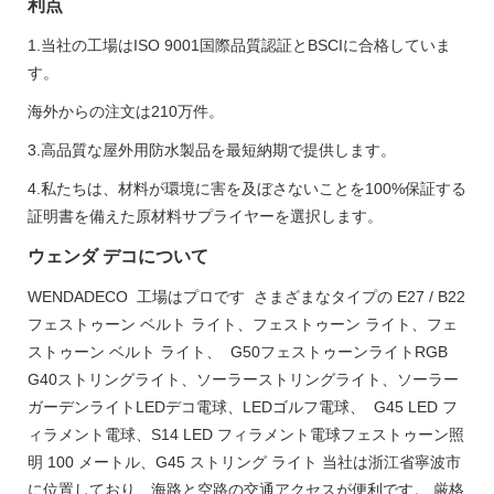
利点
1.当社の工場はISO 9001国際品質認証とBSCIに合格していま
す。
海外からの注文は210万件。
3.高品質な屋外用防水製品を最短納期で提供します。
4.私たちは、材料が環境に害を及ぼさないことを100%保証する
証明書を備えた原材料サプライヤーを選択します。
ウェンダ デコについて
WENDADECO 工場はプロです さまざまなタイプの E27 / B22
フェストゥーン ベルト ライト、フェストゥーン ライト、フェ
ストゥーン ベルト ライト、 G50フェストゥーンライトRGB
G40ストリングライト、ソーラーストリングライト、ソーラー
ガーデンライトLEDデコ電球、LEDゴルフ電球、 G45 LED フ
ィラメント電球、S14 LED フィラメント電球フェストゥーン照
明 100 メートル、G45 ストリング ライト 当社は浙江省寧波市
に位置しており、海路と空路の交通アクセスが便利です。 厳格