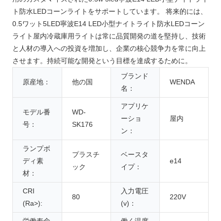
ト防水LEDコーンライトをサポートしています。 将来的には、
0.5ワット5LED寧波E14 LED小型ナイトライト防水LEDコーン
ライト屋内冷蔵庫用ライトは常に品質開発の道を堅持し、技術
と人材の導入への投資を増加し、企業の核心競争力を常に向上
させます。持続可能な開発という目標を達成するために。
ブランド
原産地：
他の国
WENDA
名：
アプリケ
モデル番
WD-
ーショ
屋内
号：
SK176
ン：
ランプボ
プラスチ
ベースタ
ディ素
e14
ック
イプ：
材：
CRI
入力電圧
80
220V
(Ra>):
(v)：
労働寿命
働く温度