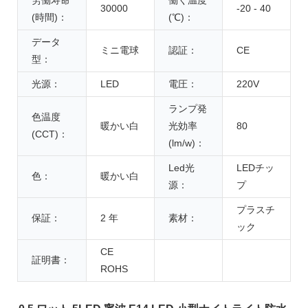
30000
-20 - 40
(時間)：
(℃)：
データ
ミニ電球
認証：
CE
型：
光源：
LED
電圧：
220V
ランプ発
色温度
暖かい白
光効率
80
(CCT)：
(lm/w)：
Led光
LEDチッ
色：
暖かい白
源：
プ
プラスチ
保証：
2 年
素材：
ック
CE
証明書：
ROHS