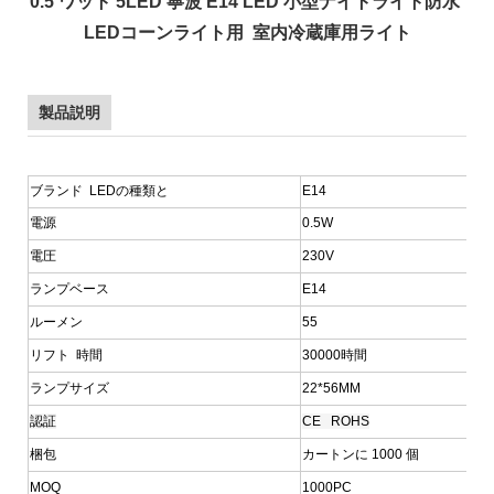
0.5 ワット 5LED 寧波 E14 LED 小型ナイトライト防水
LEDコーンライト用 室内冷蔵庫用ライト
製品説明
ブランド LEDの種類と
E14
電源
0.5W
電圧
230V
ランプベース
E14
ルーメン
55
リフト 時間
30000時間
ランプサイズ
22*56MM
認証
CE ROHS
梱包
カートンに 1000 個
MOQ
1000PC