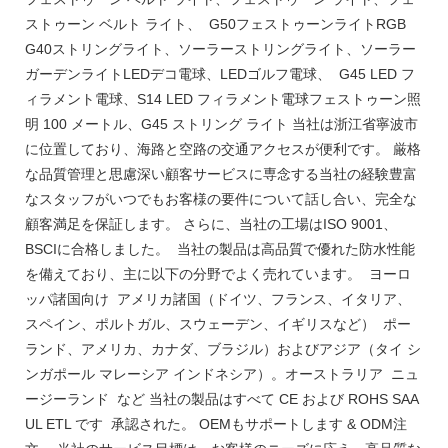
ストゥーン ベルト ライト、 G50フェストゥーンライトRGB
G40ストリングライト、ソーラーストリングライト、ソーラー
ガーデンライトLEDデコ電球、LEDゴルフ電球、 G45 LED フ
ィラメント電球、S14 LED フィラメント電球フェストゥーン照
明 100 メートル、G45 ストリング ライト 当社は浙江省寧波市
に位置しており、海路と空路の交通アクセスが便利です。 厳格
な品質管理と思慮深い顧客サービスに専念する当社の経験豊富
なスタッフがいつでもお客様の要件について話し合い、完全な
顧客満足を保証します。 さらに、当社の工場はISO 9001、
BSCIに合格しました。 当社の製品は高品質で優れた防水性能
を備えており、主に以下の分野でよく売れています。 ヨーロ
ッパ諸国向け アメリカ諸国（ドイツ、フランス、イタリア、
スペイン、ポルトガル、スウェーデン、イギリスなど） ポー
ランド、アメリカ、カナダ、ブラジル）およびアジア（タイ シ
ンガポール マレーシア インドネシア）。オーストラリア ニュ
ージーランド など 当社の製品はすべて CE および ROHS SAA
UL ETL です 承認された。 OEMもサポートします & ODM注