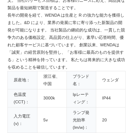
文。 当社のサービス目標は、お客様のニーズに応え、高品質な
製品を最短納期で製造することです。
長年の開発を経て、WENDA は生産と R の強力な能力を獲得し
ました。&D により、業界の発展に常に寄り添った新製品の開
発が可能になります。 当社製品の継続的な成功は、一貫した競
争力のある価格設定、高品質の仕上がり、素早い応答時間、優
れた顧客サービスに基づいています。 創業以来、WENDAは
「誠実」の経営原則を堅持し、「お客様に最高のものを提供す
る」という精神を持っています。 私たちは将来的に大きな成功
を収めることを確信しています。
浙江省、
ブランド
原産地：
ウェンダ
中国
名：
色温度
Ipレーテ
3000k
IP44
(CCT)：
ィング：
ランプ発
入力電圧
5v
光効率
20
(v)：
(lm/w)：