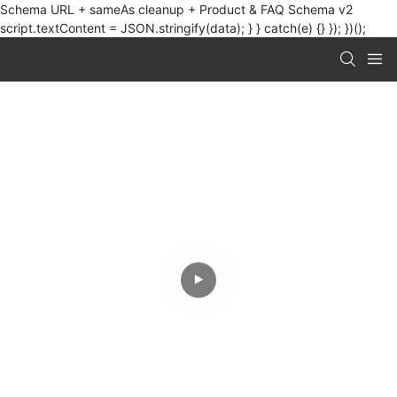
Schema URL + sameAs cleanup + Product & FAQ Schema v2
script.textContent = JSON.stringify(data); } } catch(e) {} }); })();