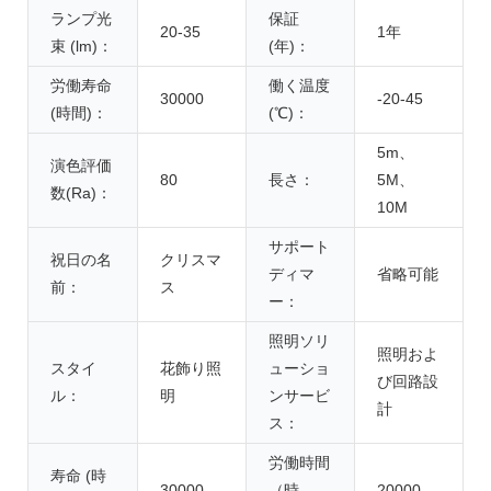
ランプ光
保証
20-35
1年
束 (lm)：
(年)：
労働寿命
働く温度
30000
-20-45
(時間)：
(℃)：
5m、
演色評価
80
長さ：
5M、
数(Ra)：
10M
サポート
祝日の名
クリスマ
ディマ
省略可能
前：
ス
ー：
照明ソリ
照明およ
スタイ
花飾り照
ューショ
び回路設
ル：
明
ンサービ
計
ス：
労働時間
寿命 (時
30000
（時
20000