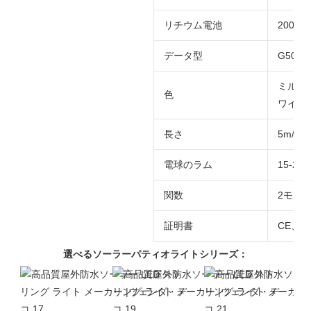
リチウム電池
2000
データ型
G50 グ
ミルキ
色
ワイト)
長さ
5m/10
電球のラム
15-20l
関数
2モー
証明書
CE、R
選べるソーラーパティオライトシリーズ：