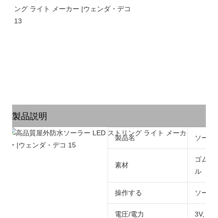
製品説明
製品名
ソーラ
ゴムケ
素材
ル
操作する
ソーラー
電圧/電力
3V, 各