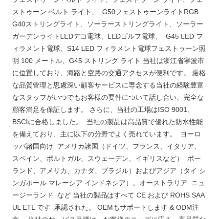
ストゥーン ベルト ライト、 G50フェストゥーンライトRGB
G40ストリングライト、ソーラーストリングライト、ソーラー
ガーデンライトLEDデコ電球、LEDゴルフ電球、 G45 LED フ
ィラメント電球、S14 LED フィラメント電球フェストゥーン照
明 100 メートル、G45 ストリング ライト 当社は浙江省寧波市
に位置しており、海路と空路の交通アクセスが便利です。 厳格
な品質管理と思慮深い顧客サービスに専念する当社の経験豊富
なスタッフがいつでもお客様の要件について話し合い、完全な
顧客満足を保証します。 さらに、当社の工場はISO 9001、
BSCIに合格しました。 当社の製品は高品質で優れた防水性能
を備えており、主に以下の分野でよく売れています。 ヨーロ
ッパ諸国向け アメリカ諸国（ドイツ、フランス、イタリア、
スペイン、ポルトガル、スウェーデン、イギリスなど） ポー
ランド、アメリカ、カナダ、ブラジル）およびアジア（タイ シ
ンガポール マレーシア インドネシア）。オーストラリア ニュ
ージーランド など 当社の製品はすべて CE および ROHS SAA
UL ETL です 承認された。 OEMもサポートします & ODM注