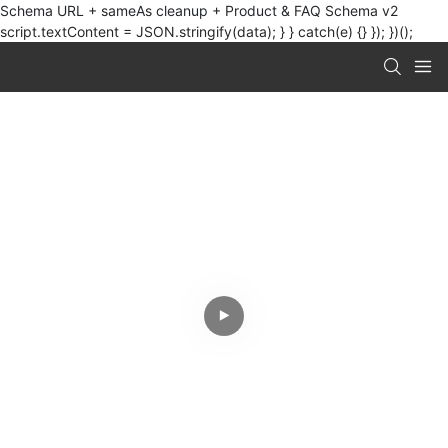
Schema URL + sameAs cleanup + Product & FAQ Schema v2
script.textContent = JSON.stringify(data); } } catch(e) {} }); })();