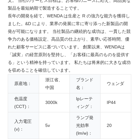
文。 当社のサービス目標は、お客様のニーズに応え、高品質な
製品を最短納期で製造することです。
長年の開発を経て、WENDA は生産と R の強力な能力を獲得し
ました。&D により、業界の発展に常に寄り添った新製品の開
発が可能になります。 当社製品の継続的な成功は、一貫した競
争力のある価格設定、高品質の仕上がり、素早い応答時間、優
れた顧客サービスに基づいています。 創業以来、WENDAは
「誠実」の経営原則を堅持し、「お客様に最高のものを提供す
る」という精神を持っています。 私たちは将来的に大きな成功
を収めることを確信しています。
浙江省、
ブランド
原産地：
ウェンダ
中国
名：
色温度
Ipレーテ
3000k
IP44
(CCT)：
ィング：
ランプ発
入力電圧
5v
光効率
20
(v)：
(lm/w)：