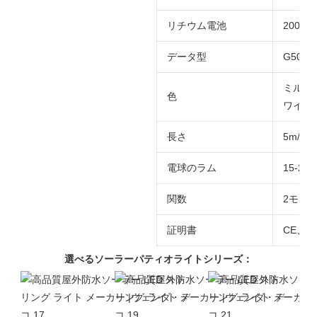
リチウム電池
2000
データ型
G50 グ
ミルキ
色
ワイト)
長さ
5m/10
電球のラム
15-20l
関数
2モー
証明書
CE、R
選べるソーラーパティオライトシリーズ：