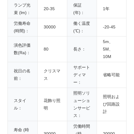
ランプ光
保証
20-35
1年
束 (lm)：
(年)：
労働寿命
働く温度
30000
-20-45
(時間)：
(℃)：
5m、
演色評価
80
長さ：
5M、
数(Ra)：
10M
サポート
祝日の名
クリスマ
ディマ
省略可能
前：
ス
ー：
照明ソリ
照明およ
スタイ
花飾り照
ューショ
び回路設
ル：
明
ンサービ
計
ス：
労働時間
寿命 (時
30000
（時
20000