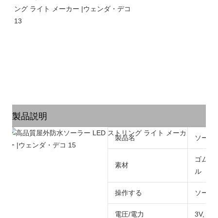
製品説明
製品名
ソーラ
ゴムケ
素材
ル
操作する
ソーラー
電圧/電力
3V, 各