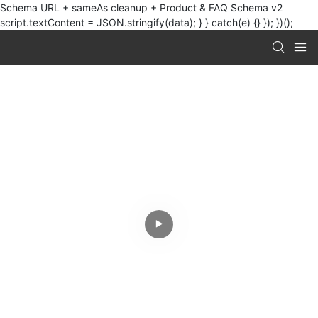
Schema URL + sameAs cleanup + Product & FAQ Schema v2
script.textContent = JSON.stringify(data); } } catch(e) {} }); })();