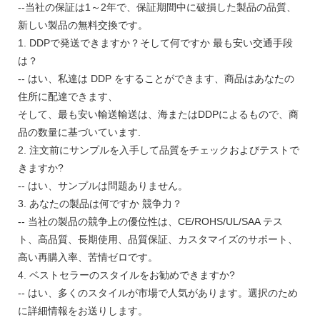
--当社の保証は1～2年で、保証期間中に破損した製品の品質、
新しい製品の無料交換です。
1. DDPで発送できますか？そして何ですか 最も安い交通手段
は？
-- はい、私達は DDP をすることができます、商品はあなたの
住所に配達できます、
そして、最も安い輸送輸送は、海またはDDPによるもので、商
品の数量に基づいています.
2. 注文前にサンプルを入手して品質をチェックおよびテストで
きますか?
-- はい、サンプルは問題ありません。
3. あなたの製品は何ですか 競争力？
-- 当社の製品の競争上の優位性は、CE/ROHS/UL/SAA テス
ト、高品質、長期使用、品質保証、カスタマイズのサポート、
高い再購入率、苦情ゼロです。
4. ベストセラーのスタイルをお勧めできますか?
-- はい、多くのスタイルが市場で人気があります。選択のため
に詳細情報をお送りします。