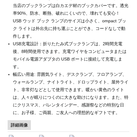
当店のブックランプは白カエデ材のブックカバーです。透光
率90%、防水、断熱、破れにくいので、壊れても安心！
USB ウッド ブック ランプのサイズは小さく、ompact ブッ
ク ライトは外出先に持ち運ぶことができ、コードなしで動
作します。
USB充電設計：折りたたみ式ブックランプは、2時間充電
後、8時間使用できます。充電ワイヤをコンピュータまたは
モバイル電源アダプタの USB ポートに接続して充電しま
す。
幅広い用途: 雰囲気ライト、デスクランプ、フロアランプ、
ウォールランプ、ナイトライト、ドロップライト、屋外ライ
ト、非常灯などとして使用できます。暖かい黄色のライト
は、人々が眠りにつくのに大きな助けになります。また、特
にクリスマス、バレンタインデー、感謝祭などの特別な日
に、お子様、ご両親、ご友人への理想的なギフトです。
詳細画像