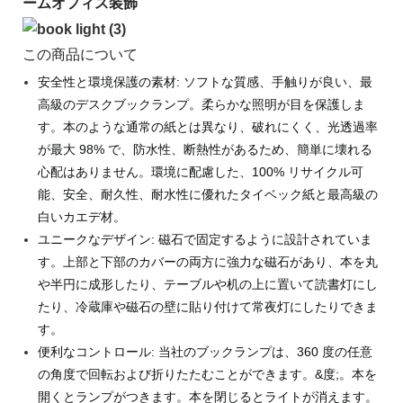
ームオフィス装飾
この商品について
安全性と環境保護の素材: ソフトな質感、手触りが良い、最
高級のデスクブックランプ。柔らかな照明が目を保護しま
す。本のような通常の紙とは異なり、破れにくく、光透過率
が最大 98% で、防水性、断熱性があるため、簡単に壊れる
心配はありません。環境に配慮した、100% リサイクル可
能、安全、耐久性、耐水性に優れたタイベック紙と最高級の
白いカエデ材。
ユニークなデザイン: 磁石で固定するように設計されていま
す。上部と下部のカバーの両方に強力な磁石があり、本を丸
や半円に成形したり、テーブルや机の上に置いて読書灯にし
たり、冷蔵庫や磁石の壁に貼り付けて常夜灯にしたりできま
す。
便利なコントロール: 当社のブックランプは、360 度の任意
の角度で回転および折りたたむことができます。&度;。本を
開くとランプがつきます。本を閉じるとライトが消えます。