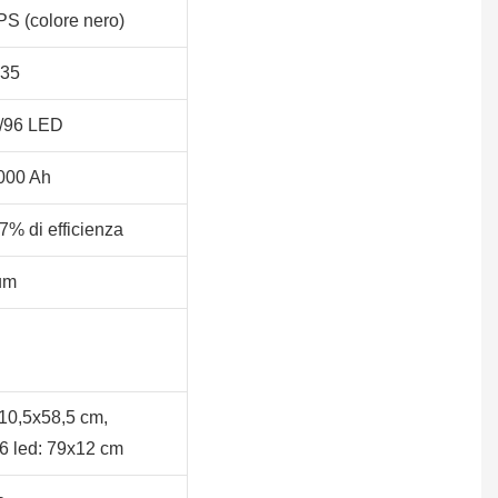
S (colore nero)
35
7/96 LED
000 Ah
7% di efficienza
um
 10,5x58,5 cm,
6 led: 79x12 cm