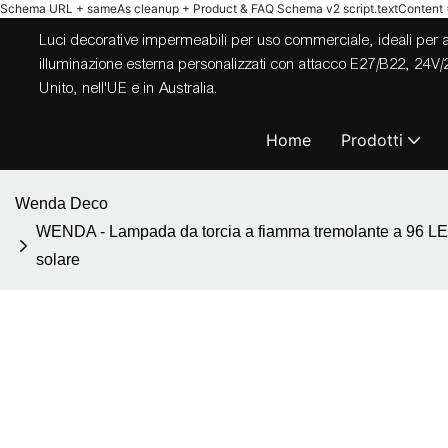
Schema URL + sameAs cleanup + Product & FAQ Schema v2
script.textContent = 
Luci decorative impermeabili per uso commerciale, ideali per appa
illuminazione esterna personalizzati con attacco E27/B22, 24
Unito, nell'UE e in Australia.
Home
Prodotti
Wenda Deco
WENDA - Lampada da torcia a fiamma tremolante a 96 LED 
solare