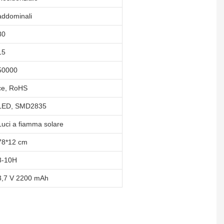
addominali
80
15
50000
ce, RoHS
LED, SMD2835
Luci a fiamma solare
78*12 cm
8-10H
3,7 V 2200 mAh