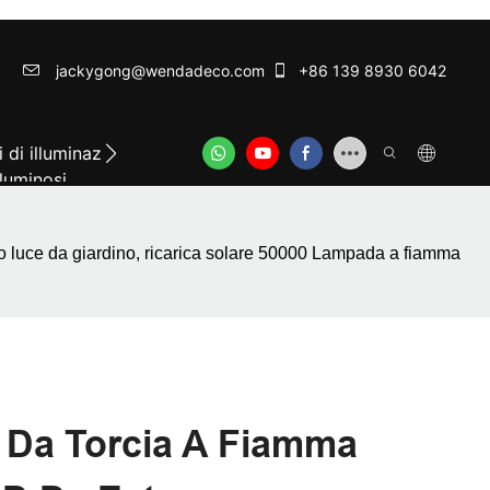
jackygong@wendadeco.com​​​​​​​
+86 139 8930 6042
i di illuminazione commerciale con
Luci decorativ
 luminosi
 luce da giardino, ricarica solare 50000 Lampada a fiamma
Da Torcia A Fiamma