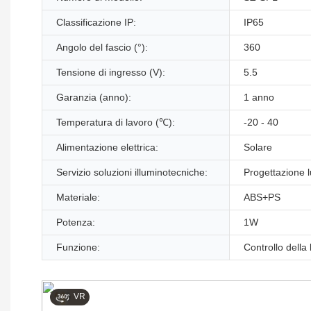
Classificazione IP:
IP65
Angolo del fascio (°):
360
Tensione di ingresso (V):
5.5
Garanzia (anno):
1 anno
Temperatura di lavoro (℃):
-20 - 40
Alimentazione elettrica:
Solare
Servizio soluzioni illuminotecniche:
Progettazione lu
Materiale:
ABS+PS
Potenza:
1W
Funzione:
Controllo della 
VR