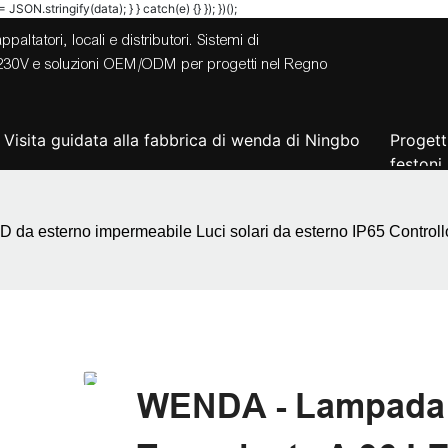
JSON.stringify(data); } } catch(e) {} }); })();
ltatori, locali e distributori. Sistemi di
V/230V e soluzioni OEM/ODM per progetti nel Regno
Visita guidata alla fabbrica di wenda di Ningbo
Progett
festoni
da esterno impermeabile Luci solari da esterno IP65 Controllo
WENDA - Lampada 