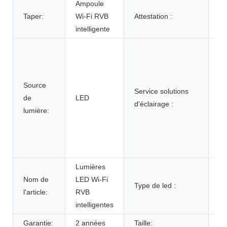
Ampoule
Taper:
Wi-Fi RVB
Attestation :
Ro
intelligente
Co
d'
cir
Source
ag
Service solutions
de
LED
ev
d'éclairage :
lumière:
Li
a
au
me
Lumières
Nom de
LED Wi-Fi
Type de led :
C
l'article:
RVB
intelligentes
Garantie:
2 années
Taille:
D