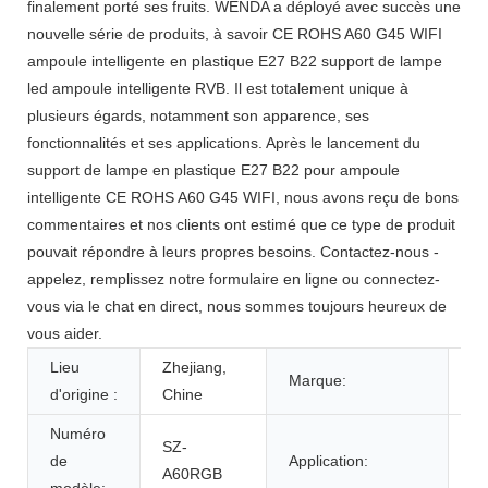
finalement porté ses fruits. WENDA a déployé avec succès une
nouvelle série de produits, à savoir CE ROHS A60 G45 WIFI
ampoule intelligente en plastique E27 B22 support de lampe
led ampoule intelligente RVB. Il est totalement unique à
plusieurs égards, notamment son apparence, ses
fonctionnalités et ses applications. Après le lancement du
support de lampe en plastique E27 B22 pour ampoule
intelligente CE ROHS A60 G45 WIFI, nous avons reçu de bons
commentaires et nos clients ont estimé que ce type de produit
pouvait répondre à leurs propres besoins. Contactez-nous -
appelez, remplissez notre formulaire en ligne ou connectez-
vous via le chat en direct, nous sommes toujours heureux de
vous aider.
Lieu
Zhejiang,
Marque:
W
d'origine :
Chine
Numéro
Lu
SZ-
de
Application:
dé
A60RGB
modèle:
d'