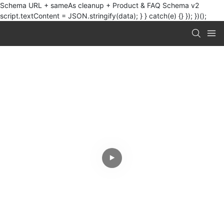
Schema URL + sameAs cleanup + Product & FAQ Schema v2
script.textContent = JSON.stringify(data); } } catch(e) {} }); })();