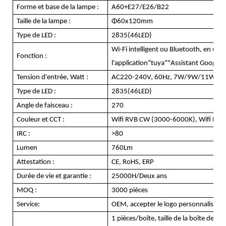
Forme et base de la lampe :
A60+E27/E26/B22
Taille de la lampe :
Φ60x120mm
Type de LED :
2835(46LED)
Wi-Fi intelligent ou Bluetooth, en utili
Fonction :
l'application"tuya""Assistant Google
Tension d'entrée, Watt :
AC220-240V, 60Hz, 7W/9W/11W
Type de LED :
2835(46LED)
Angle de faisceau :
270
Couleur et CCT :
Wifi RVB CW (3000-6000K), Wifi RVB
IRC :
>80
Lumen
760Lm
Attestation :
CE, RoHS, ERP
Durée de vie et garantie :
25000H/Deux ans
MOQ :
3000 pièces
Service:
OEM, accepter le logo personnalisé, la
1 pièces/boîte, taille de la boîte de cou