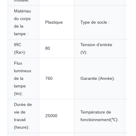
Matériau
du corps
Plastique
Type de socle :
E1
de la
lampe :
IRC
Tension d'entrée
80
AC
(Ra>):
(V):
Flux
lumineux
de la
760
Garantie (Année):
1 
lampe
(lm):
Durée de
vie de
Température de
25000
-2
travail
fonctionnement(℃):
(heure):