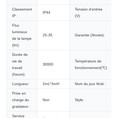
Classement
Tension d'entrée
IP44
IP :
(V):
Flux
lumineux
25-35
Garantie (Année):
de la lampe
(lm):
Durée de
vie de
Température de
30000
travail
fonctionnement(℃):
(heure):
Longueur:
2mL*3mH
Nom du jour férié :
Prise en
charge du
Non
Style:
gradateur :
Service