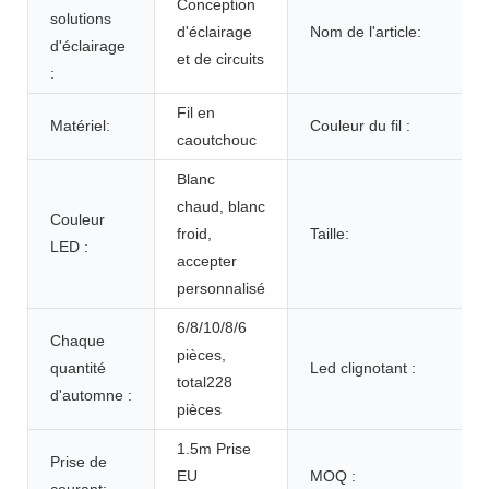
Conception
solutions
d'éclairage
Nom de l'article:
d'éclairage
et de circuits
:
Fil en
Matériel:
Couleur du fil :
caoutchouc
Blanc
chaud, blanc
Couleur
froid,
Taille:
LED :
accepter
personnalisé
6/8/10/8/6
Chaque
pièces,
quantité
Led clignotant :
total228
d'automne :
pièces
1.5m Prise
Prise de
EU
MOQ :
courant: