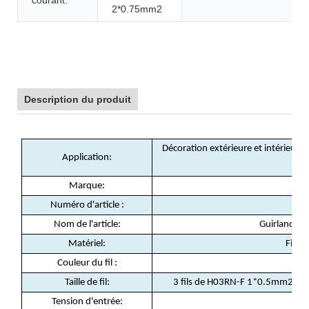
2*0.75mm2
Description du produit
Décoration extérieure et intérieure 
Application:
ven
Marque:
Numéro d'article :
Nom de l'article:
Guirlande lu
Matériel:
Fil e
Couleur du fil :
No
Taille de fil:
3 fils de H03RN-F 1*0.5mm2 et
Tension d'entrée:
2