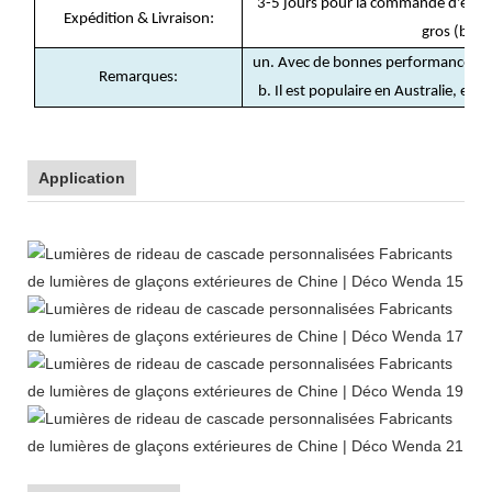
3-5 jours pour la commande d'écha
:
Expédition & Livraison
gros (basé
un. Avec de bonnes performances en 
Remarques:
b. Il est populaire en Australie, en
Application