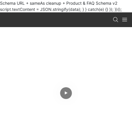
Schema URL + sameAs cleanup + Product & FAQ Schema v2
script.textContent = JSON.stringify(data); } } catch(e) {} }); })();