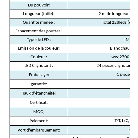
Du pouvoir:
Longueur (taille):
2 m de longueur * 3 
Quantité menée :
Total 228leds (ch
Espacement des gouttes :
Type de LED :
IMMER
Émission de la couleur:
Blanc chaud, bl
Couleur :
ww:2700-300
LED Clignotant :
24 pièces clignotantes
:
1 pièces/bo
Emballage
:
2
garantie
:
Taux d'étanchéité
:
C
Certificat
:
10
MOQ
:
T/T, L/C, Pa
Paiement
:
Ning
Port d'embarquement