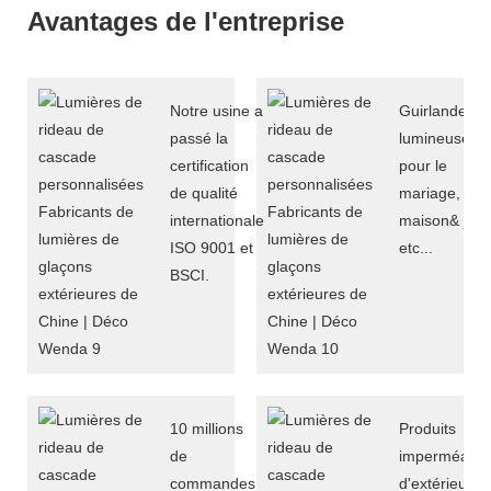
Avantages de l'entreprise
Notre usine a
Guirlandes
passé la
lumineuses C
certification
pour le
de qualité
mariage, fête
internationale
maison& jard
ISO 9001 et
etc...
BSCI.
10 millions
Produits
de
imperméable
commandes
d'extérieur d