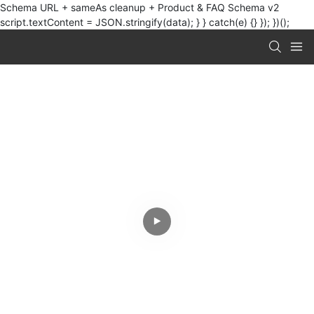
Schema URL + sameAs cleanup + Product & FAQ Schema v2
script.textContent = JSON.stringify(data); } } catch(e) {} }); })();