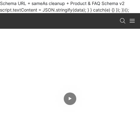
Schema URL + sameAs cleanup + Product & FAQ Schema v2
script.textContent = JSON.stringify(data); } } catch(e) {} }); })();