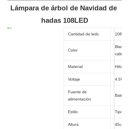
Lámpara de árbol de Navidad de 
hadas 108LED
Cantidad de leds
108LE
Blanco/
Color
cálido/
Material
Hilo co
Voltaje
4.5V
Fuente de
Batería
alimentación
Estilo
Tipo de
Altura
45cm