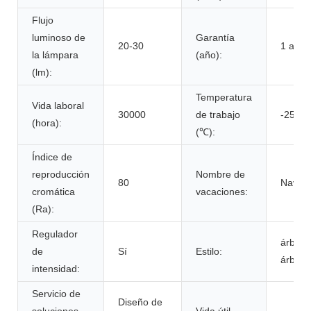
Flujo
luminoso de
Garantía
20-30
1 año
la lámpara
(año):
(lm):
Temperatura
Vida laboral
30000
de trabajo
-25-45
(hora):
(℃):
Índice de
reproducción
Nombre de
80
Navid
cromática
vacaciones:
(Ra):
Regulador
árbol d
de
Sí
Estilo:
árbol d
intensidad:
Servicio de
Diseño de
soluciones
Vida útil