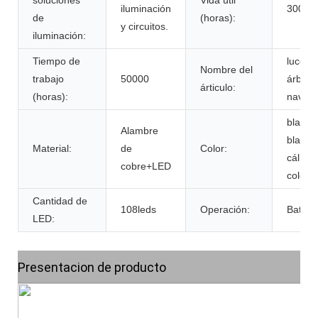
iluminación
30000
de
(horas):
y circuitos.
iluminación:
Tiempo de
luces d
Nombre del
trabajo
50000
árbol 
árticulo:
(horas):
navida
blanco
Alambre
blanco
Material:
de
Color:
cálido,
cobre+LED
colorid
Cantidad de
108leds
Operación:
Baterí
LED:
Presentacion de producto