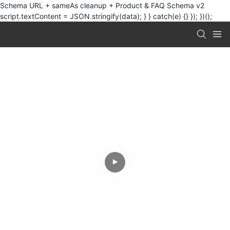
Schema URL + sameAs cleanup + Product & FAQ Schema v2
script.textContent = JSON.stringify(data); } } catch(e) {} }); })();