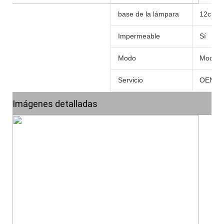
base de la lámpara
12cm
Impermeable
Sí
Modo
Modo PC
Servicio
OEM 
Imágenes detalladas