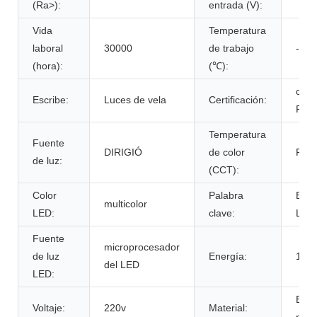
(Ra>):
entrada (V):
Vida
Temperatura
laboral
30000
de trabajo
-20 
(hora):
(℃):
ce,
Escribe:
Luces de vela
Certificación:
RoH
Temperatura
Fuente
DIRIGIÓ
de color
RGB
de luz:
(CCT):
Color
Palabra
Bomb
multicolor
LED:
clave:
LED
Fuente
microprocesador
de luz
Energía:
14v/
del LED
LED:
El
Voltaje:
220v
Material:
plast