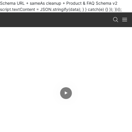
Schema URL + sameAs cleanup + Product & FAQ Schema v2
script.textContent = JSON.stringify(data); } } catch(e) {} }); })();