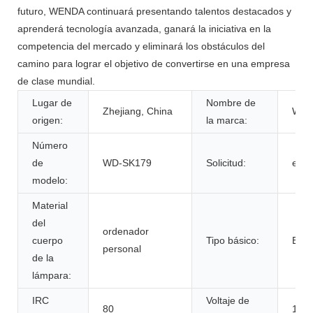
futuro, WENDA continuará presentando talentos destacados y
aprenderá tecnología avanzada, ganará la iniciativa en la
competencia del mercado y eliminará los obstáculos del
camino para lograr el objetivo de convertirse en una empresa
de clase mundial.
Lugar de
Nombre de
Zhejiang, China
WE
origen:
la marca:
Número
de
WD-SK179
Solicitud:
exter
modelo:
Material
del
ordenador
cuerpo
Tipo básico:
E14
personal
de la
lámpara:
IRC
Voltaje de
80
14v/