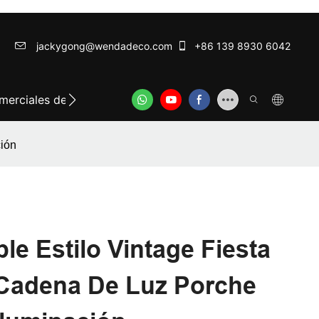
jackygong@wendadeco.com​​​​​​​
+86 139 8930 6042
erciales de iluminación festiva
Guirnaldas de luces me
ción
e Estilo Vintage Fiesta
Cadena De Luz Porche