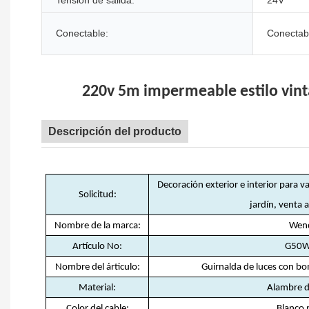
Tensión de salida:
24V
Conectable:
Conectab
220v 5m impermeable estilo vintag
Descripción del producto
Decoración exterior e interior para v
Solicitud:
jardín, venta 
Nombre de la marca:
Wen
Artículo No:
G50
Nombre del árticulo:
Guirnalda de luces con bo
Material:
Alambre 
Color del cable:
Blanco 