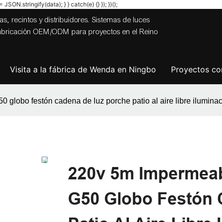
JSON.stringify(data); } } catch(e) {} }); })();
s, recintos y distribuidores. Sistemas de luces
 fabricación OEM/ODM para proyectos en el Reino
Visita a la fábrica de Wenda en Ningbo
Proyectos com
0 globo festón cadena de luz porche patio al aire libre ilumina
220v 5m Impermeabl
G50 Globo Festón 