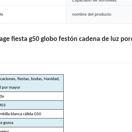
Espaciado de bombillas:
le
nombre del producto:
e fiesta g50 globo festón cadena de luz porc
acaciones, fiestas, bodas, Navidad,
al por mayor
da
W03
mbilla blanca cálida G50
de goma
negro