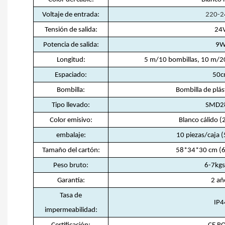
Voltaje de entrada:
220-2
Tensión de salida:
24
Potencia de salida:
9
Longitud:
5 m/10 bombillas, 10 m/20
Espaciado:
50
Bombilla:
Bombilla de plás
Tipo llevado:
SMD2
Color emisivo:
Blanco cálido 
embalaje
:
10 piezas/caja (
Tamaño del cartón:
58*34*30 cm (
Peso bruto:
6-7kgs
Garantía
:
2 añ
Tasa de
IP4
impermeabilidad
: