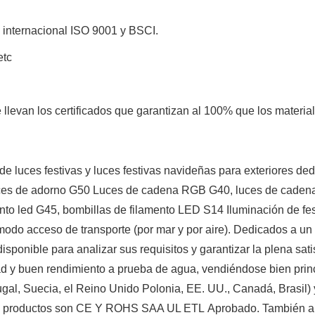
d internacional ISO 9001 y BSCI.
etc
llevan los certificados que garantizan al 100% que los materia
uces festivas y luces festivas navideñas para exteriores dedica
 Luces de adorno G50 Luces de cadena RGB G40, luces de cadena
mento led G45, bombillas de filamento LED S14 Iluminación de
do acceso de transporte (por mar y por aire). Dedicados a un es
sponible para analizar sus requisitos y garantizar la plena sat
dad y buen rendimiento a prueba de agua, vendiéndose bien pri
gal, Suecia, el Reino Unido Polonia, EE. UU., Canadá, Brasil) y
ros productos son CE Y ROHS SAA UL ETL Aprobado. También