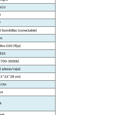
40V
V
W
 bombillas (conectable)
cm
tico G50 (fija)
835
(2700-3000k)
5 piezas/caja)
63*33*28 cm)
/ctn
os
4