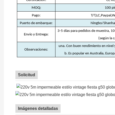
Certificación
:
CE R
MOQ
:
100 pi
Pago
:
T/T,LC,Paypal,
Puerto de embarque
:
Ningbo/Shanha
3-5 días para pedidos de muestra, 10
Envío y Entrega
:
(según la 
una. Con buen rendimiento en nivel 
Observaciones:
b. Es popular en Australia, Europ
Solicitud
Imágenes detalladas