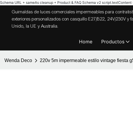
Schema URL + sameAs cleanup + Product & FAQ Schema v2
script.textContent = 
Guirnaldas de luces comerciales impermeables para contratista
exteriores personalizados con casquillo E27/B22, 24V/230V y
Unido, la UE y Australia.
Home
Productos
Wenda Deco
220v 5m impermeable estilo vintage fiesta g5