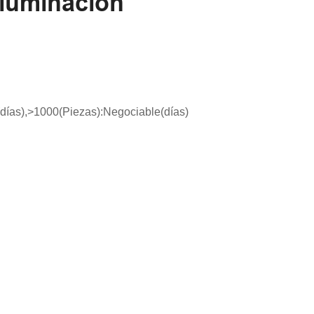
 Iluminación
 (días),>1000(Piezas):Negociable(días)