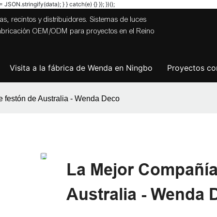
JSON.stringify(data); } } catch(e) {} }); })();
s, recintos y distribuidores. Sistemas de luces
 fabricación OEM/ODM para proyectos en el Reino
Visita a la fábrica de Wenda en Ningbo
Proyectos com
e festón de Australia - Wenda Deco
La Mejor Compañía
Australia - Wenda 