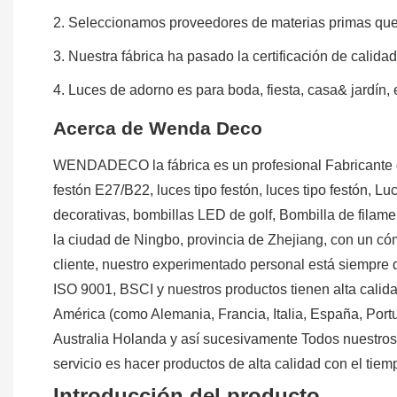
2. Seleccionamos proveedores de materias primas que 
3. Nuestra fábrica ha pasado la certificación de calida
4. Luces de adorno es para boda, fiesta, casa& jardín, 
Acerca de Wenda Deco
WENDADECO la fábrica es un profesional Fabricante de l
festón E27/B22, luces tipo festón, luces tipo festón,
decorativas, bombillas LED de golf, Bombilla de fila
la ciudad de Ningbo, provincia de Zhejiang, con un cómo
cliente, nuestro experimentado personal está siempre di
ISO 9001, BSCI y nuestros productos tienen alta cali
América (como Alemania, Francia, Italia, España, Portu
Australia Holanda y así sucesivamente Todos nuest
servicio es hacer productos de alta calidad con el tiem
Introducción del producto