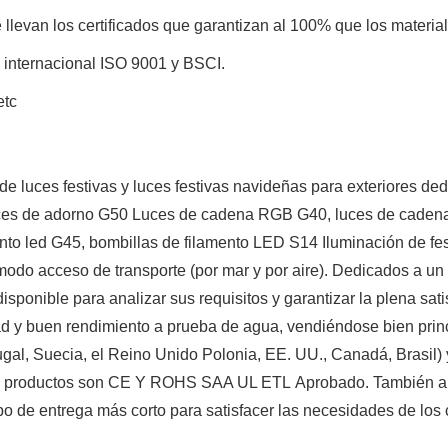
llevan los certificados que garantizan al 100% que los materia
d internacional ISO 9001 y BSCI.
etc
uces festivas y luces festivas navideñas para exteriores dedica
 Luces de adorno G50 Luces de cadena RGB G40, luces de cadena
mento led G45, bombillas de filamento LED S14 Iluminación de
do acceso de transporte (por mar y por aire). Dedicados a un es
sponible para analizar sus requisitos y garantizar la plena sat
dad y buen rendimiento a prueba de agua, vendiéndose bien pri
gal, Suecia, el Reino Unido Polonia, EE. UU., Canadá, Brasil) y
ros productos son CE Y ROHS SAA UL ETL Aprobado. También
po de entrega más corto para satisfacer las necesidades de los c