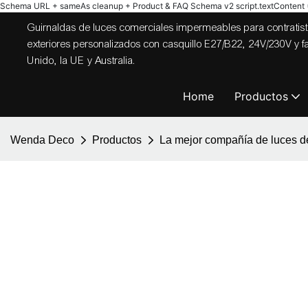
Schema URL + sameAs cleanup + Product & FAQ Schema v2
script.textContent = 
Guirnaldas de luces comerciales impermeables para contratista
exteriores personalizados con casquillo E27/B22, 24V/230V y
Unido, la UE y Australia.
Home
Productos
Wenda Deco
Productos
La mejor compañía de luces d