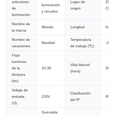
soluciones
Lugar de
Zheji
iluminación
de
origen:
China
y circuitos.
iluminación:
Nombre de
Wenda
Longitud:
5m
la marca:
Nombre de
Temperatura
Navidad
-20-4
vacaciones:
de trabajo (℃):
Flujo
luminoso
Vida laboral
de la
20-30
3000
(hora):
lámpara
(lm):
Voltaje de
Clasificación
entrada
220V
IP44
del IP:
(V):
Guirnalda