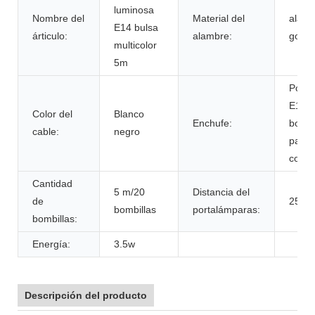
luminosa
Nombre del
Material del
alamb
E14 bulsa
árticulo:
alambre:
goma
multicolor
5m
Porta
E14 
Color del
Blanco
Enchufe:
bombi
cable:
negro
papa
color
Cantidad
5 m/20
Distancia del
de
25cm
bombillas
portalámparas:
bombillas:
Energía:
3.5w
Descripción del producto