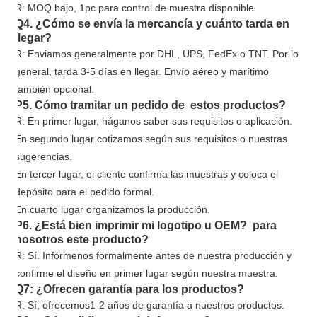
R: MOQ bajo, 1pc para control de muestra disponible
Q4. ¿Cómo se envía la mercancía y cuánto tarda en
llegar?
R: Enviamos generalmente por DHL, UPS, FedEx o TNT. Por lo
general, tarda 3-5 días en llegar. Envío aéreo y marítimo
también opcional.
P5. Cómo tramitar un pedido de estos productos?
R: En primer lugar, háganos saber sus requisitos o aplicación.
En segundo lugar cotizamos según sus requisitos o nuestras
sugerencias.
En tercer lugar, el cliente confirma las muestras y coloca el
depósito para el pedido formal.
En cuarto lugar organizamos la producción.
P6. ¿Está bien imprimir mi logotipo u OEM? para
nosotros este producto?
R: Sí. Infórmenos formalmente antes de nuestra producción y
confirme el diseño en primer lugar según nuestra muestra.
Q7: ¿Ofrecen garantía para los productos?
R: Sí, ofrecemos
1
-
2
años de garantía a nuestros productos.