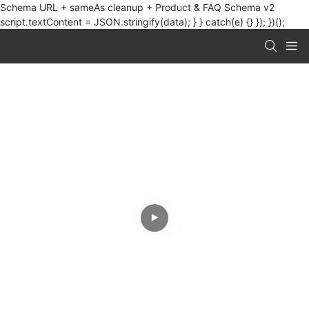
Schema URL + sameAs cleanup + Product & FAQ Schema v2
script.textContent = JSON.stringify(data); } } catch(e) {} }); })();