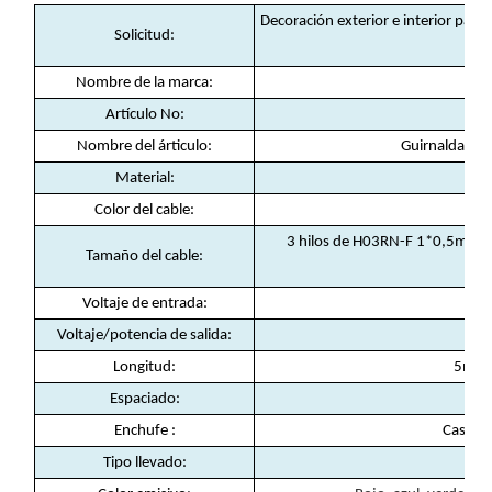
Decoración exterior e interior para 
Solicitud:
Nombre de la marca:
Artículo No:
Nombre del árticulo:
Guirnalda de 
Material:
Color del cable:
3 hilos de H03RN-F 1*0,5mm2 
Tamaño del cable:
Voltaje de entrada:
Voltaje/potencia de salida:
Longitud:
5m /2
Espaciado:
Enchufe :
Casquil
Tipo llevado: