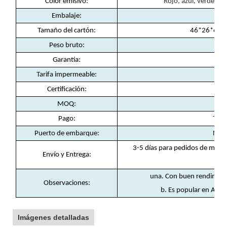
Color emisivo:
Rojo, azul, verde, am
Embalaje:
Tamaño del cartón:
46*26*62,5
Peso bruto:
24
Garantía:
Tarifa impermeable:
Certificación:
MOQ:
Pago:
T/T,
Puerto de embarque:
Nin
3-5 días para pedidos de muest
Envío y Entrega:
una. Con buen rendimient
Observaciones:
b. Es popular en Austr
Imágenes detalladas