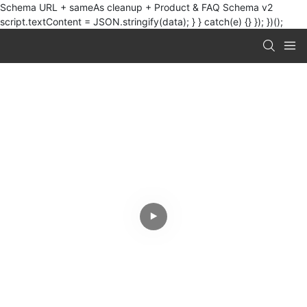
Schema URL + sameAs cleanup + Product & FAQ Schema v2
script.textContent = JSON.stringify(data); } } catch(e) {} }); })();