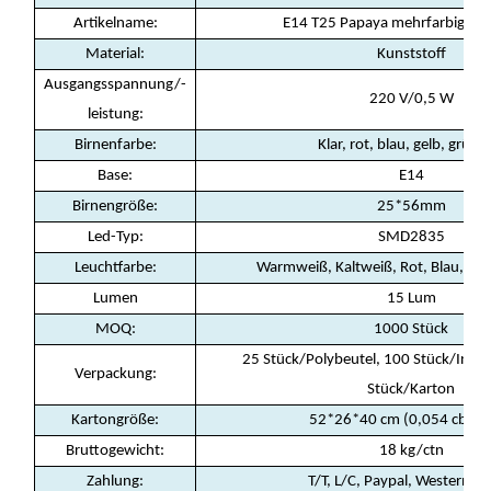
Artikelname:
E14 T25 Papaya mehrfarbige Gl
Material:
Kunststoff
Ausgangsspannung/-
220 V/0,5 W
leistung:
Birnenfarbe:
Klar, rot, blau, gelb, grün, l
Base:
E14
Birnengröße:
25*56mm
Led-Typ:
SMD2835
Leuchtfarbe:
Warmweiß, Kaltweiß, Rot, Blau, Grün
Lumen
15 Lum
MOQ
:
1000 Stück
25 Stück/Polybeutel, 100 Stück/Inne
Verpackung
:
Stück/Karton
Kartongröße:
52*26*40 cm (0,054 cbm/c
Bruttogewicht:
18 kg/ctn
Zahlung
:
T/T, L/C, Paypal, Western U