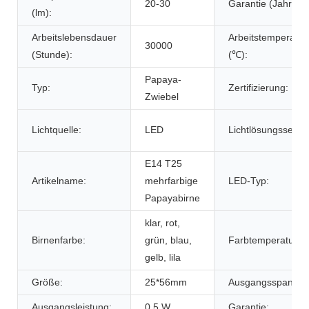
20-30
Garantie (Jahr):
(lm):
Arbeitslebensdauer
Arbeitstemperatur
30000
(Stunde):
(℃):
Papaya-
Typ:
Zertifizierung:
Zwiebel
Lichtquelle:
LED
Lichtlösungsservic
E14 T25
Artikelname:
mehrfarbige
LED-Typ:
Papayabirne
klar, rot,
Birnenfarbe:
grün, blau,
Farbtemperatur:
gelb, lila
Größe:
25*56mm
Ausgangsspannun
Ausgangsleistung:
0,5 W
Garantie: