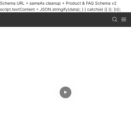
Schema URL + sameAs cleanup + Product & FAQ Schema v2
script.textContent = JSON.stringify(data); } } catch(e) {} }); })();