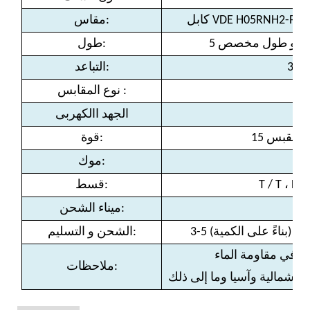
مقاس:
طول:
التباعد:
:
نوع المقابس
الجهد االكهربى
قوة:
موك:
قسط:
ميناء الشحن:
الشحن و التسليم:
ملاحظات: