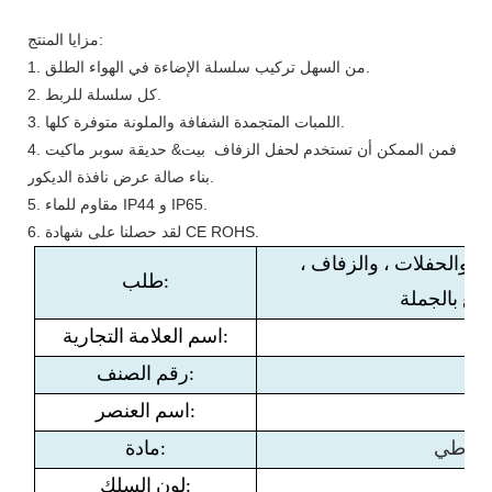
مزايا المنتج:
1. من السهل تركيب سلسلة الإضاءة في الهواء الطلق.
2. كل سلسلة للربط.
3. اللمبات المتجمدة الشفافة والملونة متوفرة كلها.
4. فمن الممكن أن تستخدم لحفل الزفاف بيت& حديقة سوبر ماكيت
بناء صالة عرض نافذة الديكور.
5. مقاوم للماء IP44 و IP65.
6. لقد حصلنا على شهادة CE ROHS.
، والحفلات ، والزفاف ،
طلب:
بيع بالجملة
اسم العلامة التجارية:
رقم الصنف:
اسم العنصر:
مطاطي
مادة:
لون السلك: