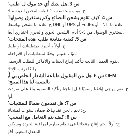
س 3. هل لديك أي حد موك ل طلب؟
ج: موك منخفضة ، 1 قطعة لفحص العينة متاح
س 4. كيف تقوم بشحن البضائع وكم يستغرق وصولها؟
ج: عادة ما نشحن بواسطة DHL أو UPS أو FedEx أو TNT. عادة ما
يستغرق الوصول من 3-5 أيام. الشحن الجوي والبحري اختياري أيضًا.
س 5. كيفية متابعة طلب هذه المنتجات؟
ج: أولاً ، أخبرنا بمتطلباتك أو طلبك.
ثانيًا ، نقتبس وفقًا لمتطلباتك أو اقتراحاتنا.
يقوم العميل الثالث بتأكيد إيداع العينات والأماكن للطلب الرسمي.
رابعًا نرتب الإنتاج.
س 6. هل من المقبول طباعة الشعار الخاص بي أو OEM
بالنسبة لنا هذا المنتج؟
ج: نعم. يرجى إبلاغنا رسميًا قبل إنتاجنا وتأكيد التصميم بناءً على نموذجنا
أولاً.
س 7: هل تقدمون ضمانًا للمنتجات؟
ضمان سنوات لمنتجاتنا.
ج: نعم ، نحن نقدم
1
-
2
س 8: كيف يتم التعامل مع المعيب؟
ج: أولاً ، يتم إنتاج منتجاتنا في نظام صارم لمراقبة الجودة وسيكون
المعدل المعيب أقل