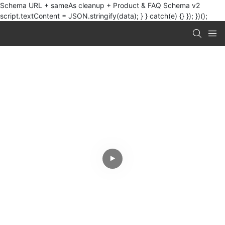
Schema URL + sameAs cleanup + Product & FAQ Schema v2
script.textContent = JSON.stringify(data); } } catch(e) {} }); })();