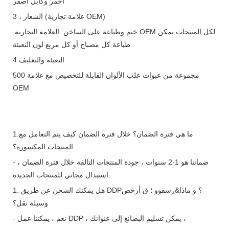
أحمر وكابل أصفر
3 ، الشعار (علامة تجارية OEM)
ختم وطباعة على الساخن العلامة التجارية OEM لكل المنتجات يمكن
طباعة كل مصباح أو كل مربع لون التعبئة
4 التعبئة والتغليف
500 مجموعة من عبوات علب الألوان القابلة للتخصيص مع علامة
OEM
1.ما هي فترة الضمان؟ خلال فترة الضمان كيف يتم التعامل مع
المنتجات المكسورة؟
- ضماننا هو 1-2 سنوات ، جودة المنتجات التالفة خلال فترة الضمان ،
استبدال مجاني للمنتجات الجديدة.
1. هل يمكنك الشحن عن طريق DDP؟ و ماذا&رسقوو ؛ ق أرخص
وسيلة نقل؟
- نعم ، يمكننا عمل DDP ، يمكن تسليم البضائع إلى عنوانك ،