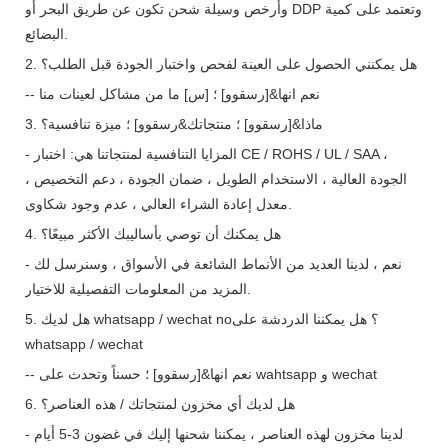
وأرخص وسيلة شحن تكون عن طريق البحر أو DDP وتعتمد على كمية
البضائع.
2. هل يمكنني الحصول على العينة لفحص واختبار الجودة قبل الطلب؟
-- نعم انها&[رسقوو] ؛ [س] ما من مشاكل لعينات منا
3. ماذا&[رسقوو] ؛ منتجاتك&رسقوو] ؛ ميزة تنافسية؟
- المزايا التنافسية لمنتجاتنا هي: اختبار CE / ROHS / UL / SAA ،
الجودة العالية ، الاستخدام الطويل ، ضمان الجودة ، دعم التخصيص ،
معدل إعادة الشراء العالي ، عدم وجود شكاوى.
4. هل يمكنك أن توصي بأساليبك الأكثر مبيعًا؟
- نعم ، لدينا العديد من الأنماط الشائعة في الأسواق ، وسنرسل لك
المزيد من المعلومات التفصيلية للاختيار.
5. هل لديك whatsapp / wechat no؟ هل يمكننا الدردشة على
whatsapp / wechat
-- نعم انها&[رسقوو] ؛ حسناً وتحدث على wahtsapp و wechat
6. هل لديك أي مخزون لمنتجاتك / هذه العناصر؟
- لدينا مخزون لهذه العناصر ، يمكننا شحنها إليك في غضون 3-5 أيام