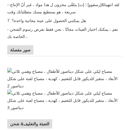
--لقد انتهينا&[رسقوو] ؛ [ت] يتلقّى مخزون ل هذا مواد ، غير أنّ الإنتاج
سريعة ، هو يستطيع مسك متطلباتك وقت.
7. هل يمكنني الحصول على عينة مجانية واحدة؟
- نعم ، يمكنك اختبار العينات مجانًا ، نحن فقط نفرض رسوم الشحن
الخاصة بك ،
صور مفصلة
التعبئة والتغليف& شحن