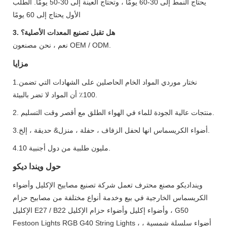
يحتاج النمط إلى 30-60 يومًا ، وتحتاج العينة إلى 30-50 يومًا. الطلب
الأول يحتاج إلى 60 يومًا
3. هل تقبل تصنيع المعدات الأصلية؟
نعم ، نحن مصنعون OEM / ODM.
مزايا
1.نختار موردي المواد الخام الحاصلين على الشهادات التي تضمن
100٪ أن المواد لا تضر بالبيئة.
2. منتجات عالية الجودة للماء في الهواء الطلق مع أقصر وقت التسليم.
3.أضواء الكريسماس انها لحفل الزفاف ، حفلة ، منزل& حديقة ، إلخ.
4.10 مليون طلبية من دول أجنبية.
حول ويندا ديكو
وينداديكو مصنع محترف تعمل شركة تصنيع مصابيح الإكليل وأضواء
الكريسماس الخارجية في بيع وخدمة أنواع مختلفة من مصابيح حزام
الإكليل E27 / B22 وأضواء إكليل وأضواء حزام الإكليل ، G50
Festoon Lights RGB G40 String Lights ، أضواء سلسلة شمسية ،