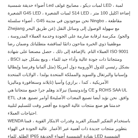
أضواء حديقة شمسية Led لمبات ديكو ، مصابيح غولف LED ، لمبة
الشعيرة G45 LED ، لمبات الشعيرة S14 LED ، إضاءة اكليل 100 متر
، أضواء سلسلة G45 نحن موجودون في مدينة Ningbo ، مقاطعة
Zhejiang مع سهولة الوصول إلى وسائل النقل (عن طريق البحر
والجو). مكرسة لرقابة صارمة على الجودة وخدمة العملاء المدروسة ،
موظفينا ذوي الخبرة متاحون دائمًا لمناقشة متطلباتك وضمان رضا
العملاء التام. بالإضافة إلى ذلك ، حصل مصنعنا على شهادة ISO 9001
، BSCI ومنتجاتنا ذات جودة عالية وأداء جيد للماء ، وبيع بشكل جيد
بشكل رئيسي للدول الأوروبية دول أمريكا (مثل ألمانيا وفرنسا وإيطاليا
وإسبانيا والبرتغال والسويد والمملكة المتحدة بولندا ، الولايات المتحدة
الأمريكية ، كندا ، برازي) وآسيا (تايلاند وسنغافورة وماليزيا
وإندونيسيا) نيزلاند وهلم جرا جميع منتجاتنا هي CE و ROHS SAA UL
ETL وافق. نحن نؤيد أيضا تصنيع المعدات الأصلية& أوامر تصنيع. هدف
خدمتنا هو صنع منتجات عالية الجودة مع أقصر وقت للتسليم لتلبية
احتياجات العملاء.
WENDA باستخدام التفكير المبتكر الفريد وقدرات الابتكار القوية ، قمنا
بتطوير منتجات جديدة ذات أهمية عبر الأعمار. عالية الجودة في الهواء
الطلق للماء IP65 بقيادة الشمسية أضواء الحديقة LED الشمسية