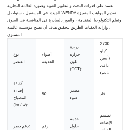
تعتمد على قدرات البحث والتطوير القوية وصورة العلامة التجارية
الجيدة. في المستقبل ، ستواصل WENDA تقديم المواهب المتميزة
وتعلم التكنولوجيا المتقدمة ، والفوز بالمبادرة في المنافسة في السوق
، وإزالة العقبات الطريق لتحقيق هدف أن تصبح مؤسسة عالمية
المستوى.
2700
درجة
كيلو
حرارة
أضواء
نوع
(أبيض
اللون
الحديقة
العنصر:
دافئ
(CCT):
ناعم)
كفاءة
مصدر
إضاءة
قاد
80
ضوء:
المصباح
(lm / w):
تصميم
خدمة
الإضاءة
حلول
رقم
دعم ديمر:
والدوائر