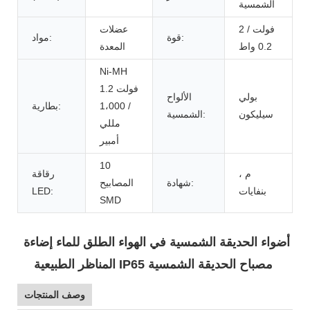
الشمسية
2 فولت /
عضلات
قوة:
مواد:
0.2 واط
المعدة
Ni-MH
1.2 فولت
بولي
الألواح
/ 1،000
بطارية:
سيليكون
الشمسية:
مللي
أمبير
10
م ،
رقاقة
شهادة:
المصابيح
بنفايات
LED:
SMD
أضواء الحديقة الشمسية في الهواء الطلق للماء إضاءة
المناظر الطبيعية IP65 مصباح الحديقة الشمسية
وصف المنتجات