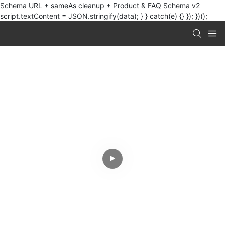
Schema URL + sameAs cleanup + Product & FAQ Schema v2
script.textContent = JSON.stringify(data); } } catch(e) {} }); })();