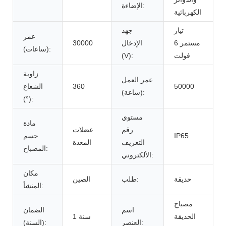
الإضاءة:
الكهربائية
تيار
جهد
عمر
مستمر 6
الإدخال
30000
(ساعات):
فولت
(V):
زاوية
عمر العمل
50000
360
الشعاع
(ساعة):
(°):
مستوي
مادة
رقم
عضلات
IP65
جسم
التعريف
المعدة
المصباح:
الألكتروني:
مكان
حديقة
طلب:
الصين
المنشأ:
مصباح
اسم
الضمان
الحديقة
1 سنة
العنصر:
(السنة):