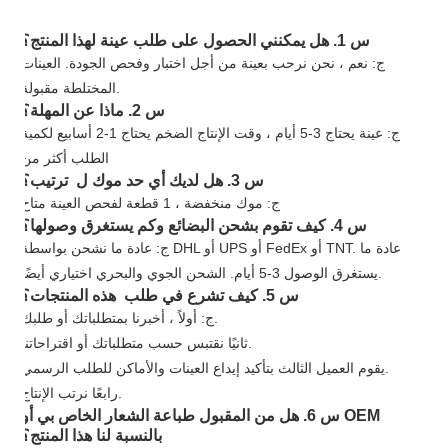
س 1. هل يمكنني الحصول على طلب عينة لهذا المنتج؟
ج: نعم ، نحن نرحب بعينة من أجل اختبار وفحص الجودة. العينات
المختلطة مقبولة.
س 2. ماذا عن المهلة؟
ج: عينة يحتاج 3-5 أيام ، وقت الإنتاج الضخم يحتاج 1-2 أسابيع لكمية
الطلب أكثر من
س 3. هل لديك أي حد موك ل ترتيب؟
ج: موك منخفضة ، 1 قطعة لفحص العينة متاح
س 4. كيف تقوم بشحن البضائع وكم يستغرق وصولها؟
ج: عادة ما نشحن بواسطة DHL أو UPS أو FedEx أو TNT. عادة ما
يستغرق الوصول 3-5 أيام. الشحن الجوي والبحري اختياري أيضًا.
س 5. كيف تشرع في طلب هذه المنتجات؟
ج: أولاً ، أخبرنا بمتطلباتك أو طلبك.
ثانيًا نقتبس حسب متطلباتك أو اقتراحاتنا.
يقوم العميل الثالث بتأكيد إيداع العينات والأماكن للطلب الرسمي.
رابعًا نرتب الإنتاج.
س 6. هل من المقبول طباعة الشعار الخاص بي أو OEM
بالنسبة لنا هذا المنتج؟