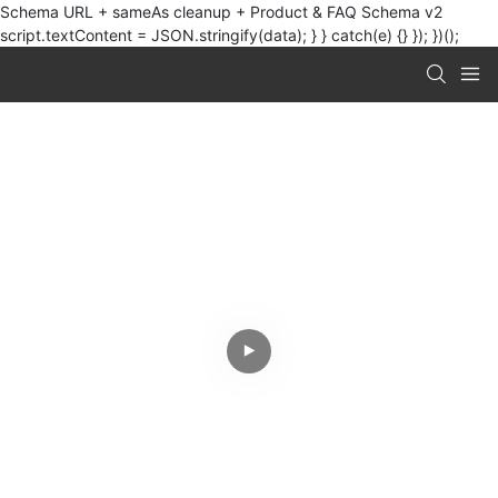
Schema URL + sameAs cleanup + Product & FAQ Schema v2
script.textContent = JSON.stringify(data); } } catch(e) {} }); })();