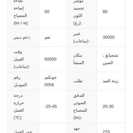
مؤشر
كفاءة
تجسيد
إضاءة
50
80
اللون
المصباح
(رع):
(lm / w):
عمر
30000
نعم
دعم ديمر:
(ساعات):
وقت
تشجيانغ ،
مكان
50000
العمل
الصين
المنشأ:
(ساعات):
جونكيم
رقم
زينة العيد
طلب:
0056
الموديل:
التدفق
درجة
الضوئي
حرارة
-25-45
20-30
للمصباح
العمل
(℃):
(lm):
جهد
220
عمر العمل