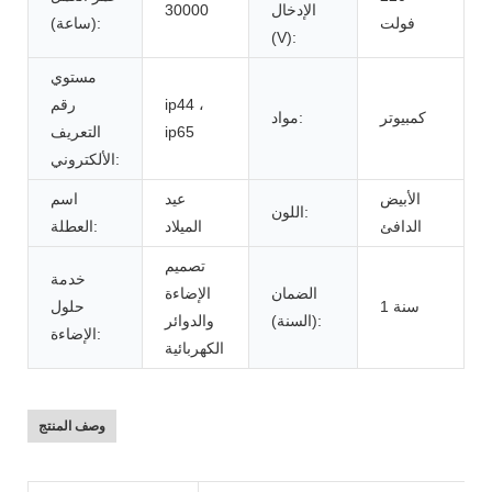
الإدخال
30000
فولت
(ساعة):
(V):
مستوي
ip44 ،
رقم
كمبيوتر
مواد:
ip65
التعريف
الألكتروني:
الأبيض
عيد
اسم
اللون:
الدافئ
الميلاد
العطلة:
تصميم
خدمة
الضمان
الإضاءة
1 سنة
حلول
(السنة):
والدوائر
الإضاءة:
الكهربائية
وصف المنتج