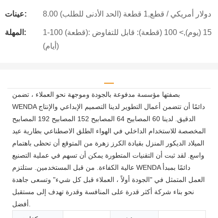
8.00 دولار أمريكي / قطع,1 قطعة (الحد الأدنى للطلب)
عينات:
1-100 (قطعة): 15 (يوم),> 100 (قطعة): قابل للتفاوض
المهلة:
(أيام)
بصفتها مؤسسة مدفوعة بالجودة وموجهة نحو العملاء ، تضمن
WENDA دائمًا أن تتضمن أعمال التطوير لدينا التصميم الإبداعي والإنتاج
الدقيق. لدينا 60 المصابيح 64 المصابيح 152 المصابيح 192 المصابيح
المخصصة للاستخدام الداخلي في الهواء الطلق الاصطناعي بطارية عيد
الميلاد الديكور المنزل بقيادة الكرز زهرة من المتوقع أن تحظى باهتمام
واسع. لقد ثبت أن التقنيات المتطورة يمكن أن تسهم في عملية التصنيع
عالية الكفاءة. من قبل المستخدمين. ستلتزم WENDA دائمًا بمبدأ
العمل المتمثل في "الجودة أولاً ، العملاء قبل كل شيء" وتسعى جاهدة
نحو بناء شركة أكثر قدرة على المنافسة وقدرة تهدف إلى مستقبل
أفضل.