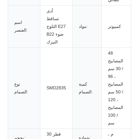
أدى
تساقط
اسم
كمبيوتر
مواد:
الثلوج E27
العنصر:
B22 ضوء
النيزك
48
المصابيح
/ 30 سم
، 96
المصابيح
كمية
نوع
SMD2835
/ 50 سم
الصمام:
الصمام:
، 120
المصابيح
/ 100
سم
م ،
قطر 30
شهادة:
بحجم: