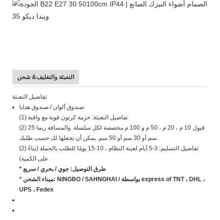
التعبئة والتغليف& شحن
تفاصيل التعبئة
صندوق ألوان / صندوق هدايا
(1) تفاصيل التعبئة: حزمة كرتون قوية مع واقية
(2) قبول 10 م ، 20 م ، 50 م و 100 م مخصصة لكل سلسلة. والمسافة ربما 25
سم أو 30 سم أو 50 سم. يمكن أن تجعلها لك حسب طلبك.
(2) تفاصيل التسليم: 3-5 أيام لعينة النظام ، 10-15 يومًا للطلب بالجملة (بناءً
على الكمية)
* طرق التوصيل: جوي / بحري / سريع
* ميناء الشحن: NINGBO / SAHNGHAI / بواسطة express of TNT ، DHL ،
UPS ، Fedex