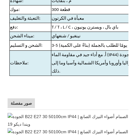
م ، بنفايات
شهادة:
300 قطعة
موك:
معبأة في الكرتون
التعبئة والتغليف:
T / T ، L / C ، باي بال ، ويسترن يونيون
دفع:
نينغبو / شنغهاي
ميناء الشحن:
الشحن و التسليم:
اليا وأوروبا وأمريكا الشمالية وآسيا وما إلى
ملاحظات:
ذلك.
صور مفصلة