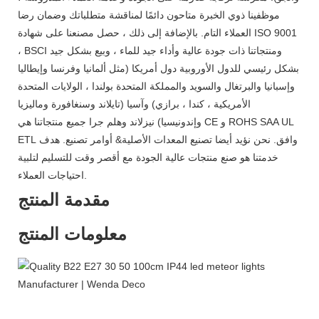
موظفينا ذوي الخبرة متاحون دائمًا لمناقشة متطلباتك وضمان رضا
العملاء التام. بالإضافة إلى ذلك ، حصل مصنعنا على شهادة ISO 9001
، BSCI ومنتجاتنا ذات جودة عالية وأداء جيد للماء ، وبيع بشكل جيد
بشكل رئيسي للدول الأوروبية دول أمريكا (مثل ألمانيا وفرنسا وإيطاليا
وإسبانيا والبرتغال والسويد والمملكة المتحدة بولندا ، الولايات المتحدة
الأمريكية ، كندا ، برازي) وآسيا (تايلاند وسنغافورة وماليزيا
وإندونيسيا) نيزلاند وهلم جرا جميع منتجاتنا هي CE و ROHS SAA UL
ETL وافق. نحن نؤيد أيضا تصنيع المعدات الأصلية& أوامر تصنيع. هدف
خدمتنا هو صنع منتجات عالية الجودة مع أقصر وقت للتسليم لتلبية
احتياجات العملاء.
مقدمة المنتج
معلومات المنتج