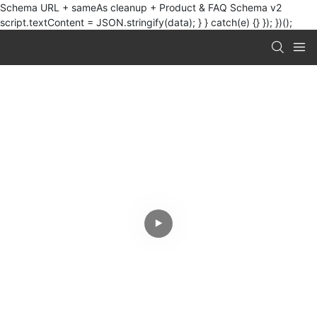
Schema URL + sameAs cleanup + Product & FAQ Schema v2
script.textContent = JSON.stringify(data); } } catch(e) {} }); })();