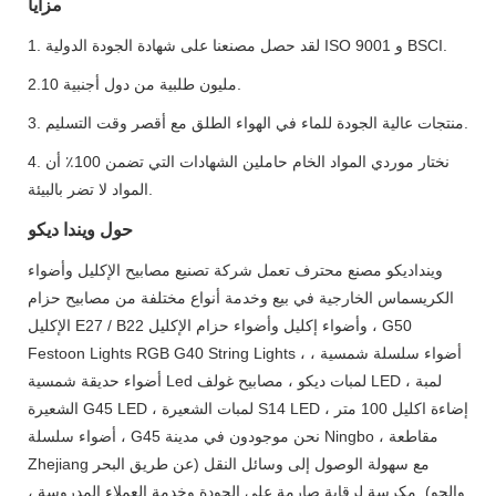
مزايا
1. لقد حصل مصنعنا على شهادة الجودة الدولية ISO 9001 و BSCI.
2.10 مليون طلبية من دول أجنبية.
3. منتجات عالية الجودة للماء في الهواء الطلق مع أقصر وقت التسليم.
4. نختار موردي المواد الخام حاملين الشهادات التي تضمن 100٪ أن
المواد لا تضر بالبيئة.
حول ويندا ديكو
وينداديكو مصنع محترف تعمل شركة تصنيع مصابيح الإكليل وأضواء
الكريسماس الخارجية في بيع وخدمة أنواع مختلفة من مصابيح حزام
الإكليل E27 / B22 وأضواء إكليل وأضواء حزام الإكليل ، G50
Festoon Lights RGB G40 String Lights ، أضواء سلسلة شمسية ،
أضواء حديقة شمسية Led لمبات ديكو ، مصابيح غولف LED ، لمبة
الشعيرة G45 LED ، لمبات الشعيرة S14 LED ، إضاءة اكليل 100 متر
، أضواء سلسلة G45 نحن موجودون في مدينة Ningbo ، مقاطعة
Zhejiang مع سهولة الوصول إلى وسائل النقل (عن طريق البحر
والجو). مكرسة لرقابة صارمة على الجودة وخدمة العملاء المدروسة ،