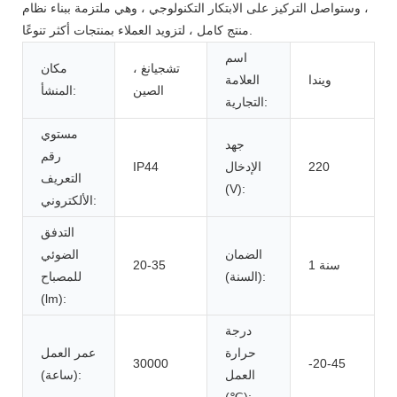
، وستواصل التركيز على الابتكار التكنولوجي ، وهي ملتزمة ببناء نظام
منتج كامل ، لتزويد العملاء بمنتجات أكثر تنوعًا.
اسم
تشجيانغ ،
مكان
ويندا
العلامة
الصين
المنشأ:
التجارية:
مستوي
جهد
رقم
220
الإدخال
IP44
التعريف
(V):
الألكتروني:
التدفق
الضمان
الضوئي
1 سنة
20-35
(السنة):
للمصباح
(lm):
درجة
حرارة
عمر العمل
30000
-20-45
العمل
(ساعة):
(℃):