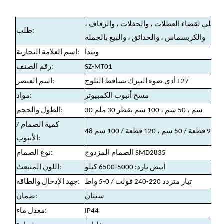
لداخلي لقضاء العطلات ، والحفلات ، والزفاف ،
طلب:
والكريسماس ، والحدائق ، والبيع بالجملة
ويندا
اسم العلامة التجارية:
SZ-MT01
رقم الصنف:
أدى ضوء النيزك تساقط الثلوج E27
اسم العنصر:
مسح أنبوب الكمبيوتر
مواد:
30 سم ، 50 سم ، 100 سم بقطر 30 ملم
الطول والحجم:
كمية الصمام /
الأنبوب:
الصمام المزدوج SMD2835
نوع الصمام:
أبيض بارد: 5000-6500 كيلو
اللون المنبعث:
تيار متردد 220-240 فولت / 0-5 واط
جهد الإدخال والطاقة:
سنتان
ضمان:
IP44
معدل ماء: