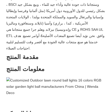
، BSCI ومنتجاتنا ذات جودة عالية وأداء جيد للماء ، وبيع بشكل جيد
بشكل رئيسي للدول الأوروبية دول أمريكا (مثل ألمانيا وفرنسا وإيطاليا
وإسبانيا والبرتغال والسويد والمملكة المتحدة بولندا ، الولايات المتحدة
الأمريكية ، كندا ، برازي) وآسيا (تايلاند وسنغافورة وماليزيا
وإندونيسيا) نيزلاند وهلم جرا جميع منتجاتنا هي CE و ROHS SAA UL
ETL وافق. نحن نؤيد أيضا تصنيع المعدات الأصلية& أوامر تصنيع. هدف
خدمتنا هو صنع منتجات عالية الجودة مع أقصر وقت للتسليم لتلبية
احتياجات العملاء.
مقدمة المنتج
معلومات المنتج