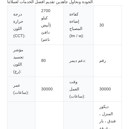
الجودة ونحاول جاهدين تقديم أفضل الخدمات لعملائنا.
2700
كفاءة
درجة
كيلو
إضاءة
حرارة
30
(أبيض
المصباح
اللون
دافئ
(CCT):
(lm / w):
ناعم)
مؤشر
تجسيد
رقم
دعم ديمر:
80
اللون
(رع):
وقت
عمر
30000
العمل
30000
(ساعات):
(ساعات):
ديكور
المنزل ،
فندق ، بار
، غرفة