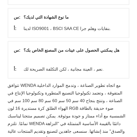
ما نوع الشهادة التي لديك؟
س:
لدينا ISO9001 ، BSCI SAA CE بنفايات وهلم جرا.
أ:
هل يمكنني الحصول على عينات من المصنع الخاص بك؟
س:
نعم ، العينة مجانية ، لكن التكلفة الصريحة لك.
أ:
تتوافق WENDA مع اتجاه تطوير الصناعة ، وتدمج الموارد الداخلية
المتفوقة ، وتعتمد تكنولوجيا التصنيع المتطورة وتكنولوجيا الإنتاج في
الصناعة ، وتنتج بنجاح 40 سم 50 سم 60 سم 80 سم 100 سم في
الهواء الطلق كرة مستديرة 16 لون RGB ضوء حديقة بالطاقة
الشمسية مع أداء ممتاز و جودة موثوقة. يمكن تصميم منتجنا ليناسبك
تمامًا. تلتزم WENDA دائمًا بالقيمة الأساسية المتمثلة في "النزاهة
والصدق" منذ إنشائها. سنسعى جاهدين لتصنيع وتقديم المنتجات عالية