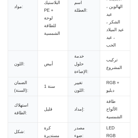
اسم
البلاستيك
الهالوين ،
مواد:
العطلة:
PE +
عيد
لوحة
الشكر ،
للطاقة
عيد الميلاد
الشمسية
، عيد
الحب
خدمة
تركيب
حلول
أبيض
اللون:
المشروع
الإضاءة:
RGB +
تغيير
الضمان
1 سنة
دبليو
اللون:
(السنة):
طاقة
استهلاك
الألواح
إمداد:
قليل
الطاقة:
الشمسية
LED
مصدر
كرة
شكل:
RGB
ضوء:
مستديرة