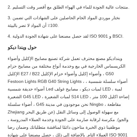
2. منتجات عالية الجودة للماء في الهواء الطلق مع أقصر وقت التسليم.
3. نختار موردي المواد الخام الحاصلين على الشهادات التي تضمن
100٪ أن المواد لا تضر بالبيئة.
4. لقد حصل مصنعنا على شهادة الجودة الدولية ISO 9001 و BSCI.
حول ويندا ديكو
وينداديكو مصنع محترف تعمل شركة تصنيع مصابيح الإكليل وأضواء
الكريسماس الخارجية في بيع وخدمة أنواع مختلفة من مصابيح حزام
الإكليل E27 / B22 وأضواء إكليل وأضواء حزام الإكليل ، G50
Festoon Lights RGB G40 String Lights ، أضواء سلسلة شمسية ،
أضواء حديقة شمسية Led لمبات ديكو ، مصابيح غولف LED ، لمبة
الشعيرة G45 LED ، لمبات الشعيرة S14 LED ، إضاءة اكليل 100 متر
، أضواء سلسلة G45 نحن موجودون في مدينة Ningbo ، مقاطعة
Zhejiang مع سهولة الوصول إلى وسائل النقل (عن طريق البحر
والجو). مكرسة لرقابة صارمة على الجودة وخدمة العملاء المدروسة ،
موظفينا ذوي الخبرة متاحون دائمًا لمناقشة متطلباتك وضمان رضا
العملاء التام. بالإضافة إلى ذلك ، حصل مصنعنا على شهادة ISO 9001