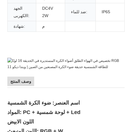
DC4V
الجهد
IP65
ضد للماء:
2W
االكهربى:
م
شهادة:
وصف المنتج
اسم العنصر: ضوء الكرة الشمسية
المواد: PC + لوحة شمسية + Led
اللون الابيض
اللون المنبعث: RGB + W