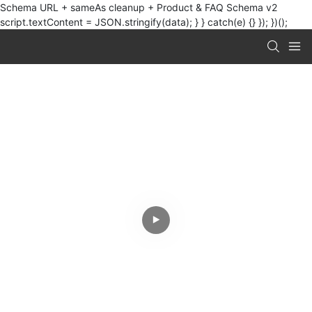
Schema URL + sameAs cleanup + Product & FAQ Schema v2
script.textContent = JSON.stringify(data); } } catch(e) {} }); })();