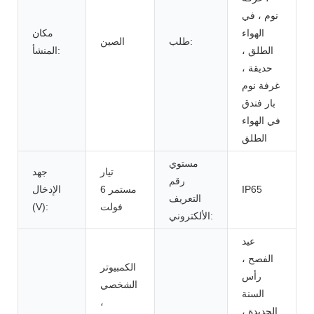
نوم ، في
الهواء
مكان
طلب:
الصين
الطلق ،
المنشأ:
حديقة ،
غرفة نوم
بار فندق
في الهواء
الطلق
مستوي
تيار
جهد
رقم
IP65
مستمر 6
الإدخال
التعريف
فولت
(V):
الألكتروني:
عيد
الفصح ،
الكمبيوتر
رأس
الشخصي
السنة
،
الجديدة ،