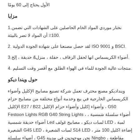
الأول يحتاج إلى 60 يومًا
مزايا
1.نختار موردي المواد الخام الحاصلين على الشهادات التي تضمن
100٪ أن المواد لا تضر بالبيئة.
2. لقد حصل مصنعنا على شهادة الجودة الدولية ISO 9001 و BSCI.
3.أضواء الكريسماس انها لحفل الزفاف ، حفلة ، منزل& حديقة ، إلخ.
4. منتجات عالية الجودة للماء في الهواء الطلق مع أقصر وقت التسليم.
حول ويندا ديكو
وينداديكو مصنع محترف تعمل شركة تصنيع مصابيح الإكليل وأضواء
الكريسماس الخارجية في بيع وخدمة أنواع مختلفة من مصابيح حزام
الإكليل E27 / B22 وأضواء إكليل وأضواء حزام الإكليل ، G50
Festoon Lights RGB G40 String Lights ، أضواء سلسلة شمسية ،
أضواء حديقة شمسية Led لمبات ديكو ، مصابيح غولف LED ، لمبة
الشعيرة G45 LED ، لمبات الشعيرة S14 LED ، إضاءة اكليل 100 متر
، أضواء سلسلة G45 نحن موجودون في مدينة Ningbo ، مقاطعة