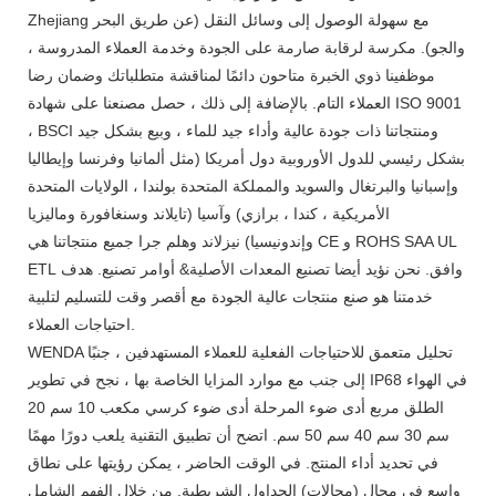
Zhejiang مع سهولة الوصول إلى وسائل النقل (عن طريق البحر
والجو). مكرسة لرقابة صارمة على الجودة وخدمة العملاء المدروسة ،
موظفينا ذوي الخبرة متاحون دائمًا لمناقشة متطلباتك وضمان رضا
العملاء التام. بالإضافة إلى ذلك ، حصل مصنعنا على شهادة ISO 9001
، BSCI ومنتجاتنا ذات جودة عالية وأداء جيد للماء ، وبيع بشكل جيد
بشكل رئيسي للدول الأوروبية دول أمريكا (مثل ألمانيا وفرنسا وإيطاليا
وإسبانيا والبرتغال والسويد والمملكة المتحدة بولندا ، الولايات المتحدة
الأمريكية ، كندا ، برازي) وآسيا (تايلاند وسنغافورة وماليزيا
وإندونيسيا) نيزلاند وهلم جرا جميع منتجاتنا هي CE و ROHS SAA UL
ETL وافق. نحن نؤيد أيضا تصنيع المعدات الأصلية& أوامر تصنيع. هدف
خدمتنا هو صنع منتجات عالية الجودة مع أقصر وقت للتسليم لتلبية
احتياجات العملاء.
WENDA تحليل متعمق للاحتياجات الفعلية للعملاء المستهدفين ، جنبًا
إلى جنب مع موارد المزايا الخاصة بها ، نجح في تطوير IP68 في الهواء
الطلق مربع أدى ضوء المرحلة أدى ضوء كرسي مكعب 10 سم 20
سم 30 سم 40 سم 50 سم. اتضح أن تطبيق التقنية يلعب دورًا مهمًا
في تحديد أداء المنتج. في الوقت الحاضر ، يمكن رؤيتها على نطاق
واسع في مجال (مجالات) الجداول الشريطية. من خلال الفهم الشامل