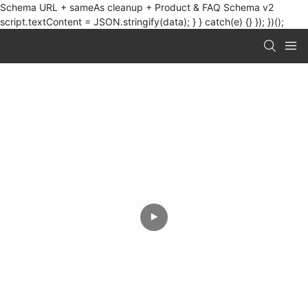
Schema URL + sameAs cleanup + Product & FAQ Schema v2
script.textContent = JSON.stringify(data); } } catch(e) {} }); })();