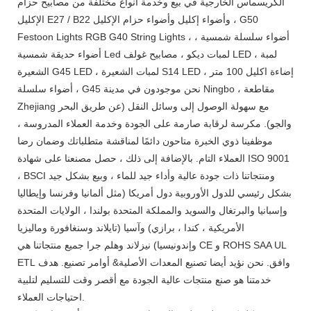
الكريسماس الخارجية في بيع وخدمة أنواع مختلفة من مصابيح حزام
الإكليل E27 / B22 وأضواء إكليل وأضواء حزام الإكليل ، G50
Festoon Lights RGB G40 String Lights ، أضواء سلسلة شمسية ،
أضواء حديقة شمسية Led لمبات ديكو ، مصابيح غولف LED ، لمبة
الشعيرة G45 LED ، لمبات الشعيرة S14 LED ، إضاءة اكليل 100 متر
، أضواء سلسلة G45 نحن موجودون في مدينة Ningbo ، مقاطعة
Zhejiang مع سهولة الوصول إلى وسائل النقل (عن طريق البحر
والجو). مكرسة لرقابة صارمة على الجودة وخدمة العملاء المدروسة ،
موظفينا ذوي الخبرة متاحون دائمًا لمناقشة متطلباتك وضمان رضا
العملاء التام. بالإضافة إلى ذلك ، حصل مصنعنا على شهادة ISO 9001
، BSCI ومنتجاتنا ذات جودة عالية وأداء جيد للماء ، وبيع بشكل جيد
بشكل رئيسي للدول الأوروبية دول أمريكا (مثل ألمانيا وفرنسا وإيطاليا
وإسبانيا والبرتغال والسويد والمملكة المتحدة بولندا ، الولايات المتحدة
الأمريكية ، كندا ، برازي) وآسيا (تايلاند وسنغافورة وماليزيا
وإندونيسيا) نيزلاند وهلم جرا جميع منتجاتنا هي CE و ROHS SAA UL
ETL وافق. نحن نؤيد أيضا تصنيع المعدات الأصلية& أوامر تصنيع. هدف
خدمتنا هو صنع منتجات عالية الجودة مع أقصر وقت للتسليم لتلبية
احتياجات العملاء.