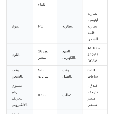
للماء
بطارية
ليثيوم ،
بطارية
بطارية:
PE
مواد:
قابلة
للشحن
AC100-
الجهد
16 لون
240V /
اللون:
االكهربى:
متغير
DC5V
8-10
وقت
5-6
وقت
ساعات
العمل:
ساعات
الشحن:
فندق ،
مستوي
حديقة ،
رقم
طلب:
IP65
منظر
التعريف
طبيعي
الألكتروني:
درجة