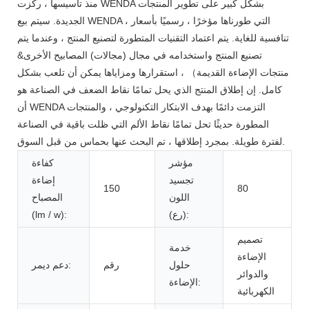
منذ تأسيسها ، ركزت WENDA بشكل كبير على تطوير المنتجات
الجديدة. سيتم بيع WENDA ، التي طورناها مؤخرًا ، رسميًا بأسعار
تنافسية للغاية. يتم اعتماد التقنيات المتطورة لتصنيع المنتج ، وعندما يتم
تصنيع المنتج واستخدامه في مجال (مجالات) المصابيح الأخرى&
منتجات الإضاءة القديمة） ، استقرارها ومزاياها يمكن أن تلعب بشكل
كامل. إن إطلاق المنتج الذي يحل تمامًا نقاط الضعف في الصناعة هو
أن WENDA التزمت دائمًا بهدف الابتكار التكنولوجي ، والمنتجات
المطورة حديثًا تحل تمامًا نقاط الألم التي ظلت باقية في الصناعة
لفترة طويلة. بمجرد إطلاقها ، تم البحث عنها بحماس من قبل السوق.
مؤشر
كفاءة
تجسيد
إضاءة
150
80
اللون
المصباح
(رع):
(lm / w):
تصميم
خدمة
الإضاءة
حلول
رقم
دعم ديمر:
والدوائر
الإضاءة:
الكهربائية