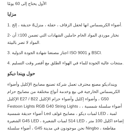
الأول يحتاج إلى 60 يومًا
مزايا
1. أضواء الكريسماس انها لحفل الزفاف ، حفلة ، منزل& حديقة ، إلخ.
2- نختار موردي المواد الخام حاملين الشهادات التي تضمن 100٪ أن
المواد لا تضر بالبيئة.
3. اجتاز مصنعنا شهادة الجودة الدولية ISO 9001 و BSCI.
4. منتجات عالية الجودة للماء في الهواء الطلق مع أقصر وقت التسليم.
حول ويندا ديكو
وينداديكو مصنع محترف تعمل شركة تصنيع مصابيح الإكليل وأضواء
الكريسماس الخارجية في بيع وخدمة أنواع مختلفة من مصابيح حزام
الإكليل E27 / B22 وأضواء إكليل وأضواء حزام الإكليل ، G50
Festoon Lights RGB G40 String Lights ، أضواء سلسلة شمسية ،
أضواء حديقة شمسية Led لمبات ديكو ، مصابيح غولف LED ، لمبة
الشعيرة G45 LED ، لمبات الشعيرة S14 LED ، إضاءة اكليل 100 متر
، أضواء سلسلة G45 نحن موجودون في مدينة Ningbo ، مقاطعة