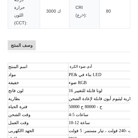
CRI
حرارة
80
3000 ك
(رع>):
اللون
(CCT):
وصف المنتج
أدى ضوء الكرة
اسم المنتج
PE& بناء في LED
مواد
ضوء RGB
خفيفة
16 لونا قابلة للتغيير
لون فاتح
بطارية ليثيوم أيون قابلة لإعادة الشحن
بطارية
50000 ح - 80000 ح
فترة الحياة
4-5 ساعات
وقت الشحن
10-12 ساعة
وقت العمل
الجهد االكهربى