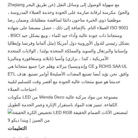
Zhejiang مع سهولة الوصول إلى وسائل النقل (عن طريق البحر
والجو). مكرسة لرقابة صارمة على الجودة وخدمة العملاء المدروسة ،
موظفينا ذوي الخبرة متاحون دائمًا لمناقشة متطلباتك وضمان رضا
العملاء التام. بالإضافة إلى ذلك ، حصل مصنعنا على شهادة ISO 9001
، BSCI ومنتجاتنا ذات جودة عالية وأداء جيد للماء ، وبيع بشكل جيد
بشكل رئيسي للدول الأوروبية دول أمريكا (مثل ألمانيا وفرنسا وإيطاليا
وإسبانيا والبرتغال والسويد والمملكة المتحدة بولندا ، الولايات المتحدة
الأمريكية ، كندا ، برازي) وآسيا (تايلاند وسنغافورة وماليزيا
وإندونيسيا) نيزلاند وهلم جرا جميع منتجاتنا هي CE و ROHS SAA UL
ETL وافق. نحن نؤيد أيضا تصنيع المعدات الأصلية& أوامر تصنيع. هدف
خدمتنا هو صنع منتجات عالية الجودة مع أقصر وقت للتسليم لتلبية
احتياجات العملاء.
مكونات LED من Wenda Deco مصنوعة من مواد مركبة عالية
الكفاءة. تتميز هذه المواد باستقرار الإنارة وعمر الخدمة الطويل.
التعليمات