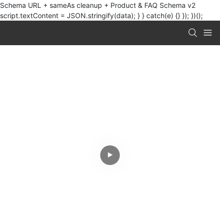
Schema URL + sameAs cleanup + Product & FAQ Schema v2
script.textContent = JSON.stringify(data); } } catch(e) {} }); })();