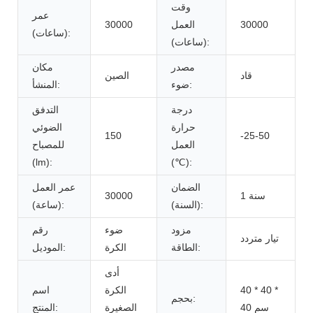
وقت
عمر
30000
العمل
30000
(ساعات):
(ساعات):
مصدر
مكان
قاد
الصين
ضوء:
المنشأ:
درجة
التدفق
حرارة
الضوئي
150
-25-50
العمل
للمصباح
(lm):
(℃):
الضمان
عمر العمل
1 سنة
30000
(السنة):
(ساعة):
مزود
ضوء
رقم
تيار متردد
الطاقة:
الكرة
الموديل:
أدى
40 * 40 *
الكرة
اسم
بحجم:
40 سم
الصغيرة
المنتج: