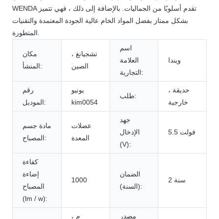
WENDA تقدم أسلوبًا من الجماليات. بالإضافة إلى ذلك ، فهي تتميز
بشكل ممتاز بفضل المواد الخام عالية الجودة المعتمدة والتقنيات
المتطورة.
اسم
تشجيانغ ،
مكان
ويندا
العلامة
الصين
المنشأ:
التجارية:
حديقة ،
يونيو
رقم
طلب:
خارجية
kim0054
الموديل:
جهد
عضلات
مادة جسم
5.5 فولت
الإدخال
المعدة
المصباح:
(V):
كفاءة
الضمان
إضاءة
2 سنة
1000
(السنة):
المصباح
(lm / w):
مصدر
م ،