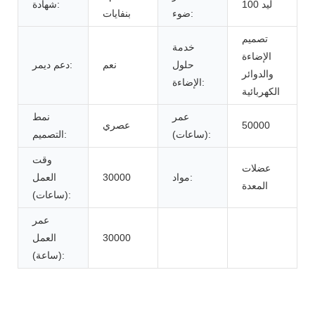
100 ليد
شهادة:
ضوء:
بنفايات
تصميم
خدمة
الإضاءة
حلول
نعم
دعم ديمر:
والدوائر
الإضاءة:
الكهربائية
عمر
نمط
50000
عصري
(ساعات):
التصميم:
وقت
عضلات
مواد:
30000
العمل
المعدة
(ساعات):
عمر
30000
العمل
(ساعة):