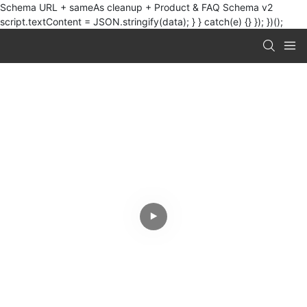
Schema URL + sameAs cleanup + Product & FAQ Schema v2
script.textContent = JSON.stringify(data); } } catch(e) {} }); })();