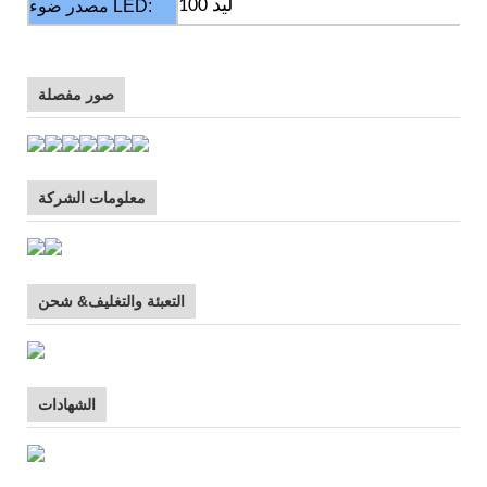
100 ليد
مصدر ضوء LED:
صور مفصلة
معلومات الشركة
التعبئة والتغليف& شحن
الشهادات