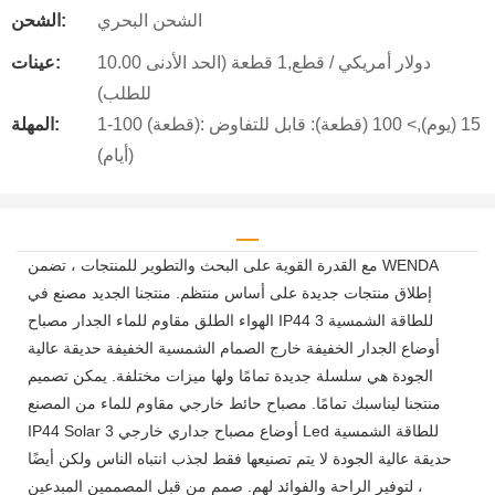
الشحن البحري
الشحن:
10.00 دولار أمريكي / قطع,1 قطعة (الحد الأدنى
عينات:
للطلب)
1-100 (قطعة): 15 (يوم),> 100 (قطعة): قابل للتفاوض
المهلة:
(أيام)
مع القدرة القوية على البحث والتطوير للمنتجات ، تضمن WENDA
إطلاق منتجات جديدة على أساس منتظم. منتجنا الجديد مصنع في
الهواء الطلق مقاوم للماء الجدار مصباح IP44 للطاقة الشمسية 3
أوضاع الجدار الخفيفة خارج الصمام الشمسية الخفيفة حديقة عالية
الجودة هي سلسلة جديدة تمامًا ولها ميزات مختلفة. يمكن تصميم
منتجنا ليناسبك تمامًا. مصباح حائط خارجي مقاوم للماء من المصنع
IP44 Solar 3 أوضاع مصباح جداري خارجي Led للطاقة الشمسية
حديقة عالية الجودة لا يتم تصنيعها فقط لجذب انتباه الناس ولكن أيضًا
لتوفير الراحة والفوائد لهم. صمم من قبل المصممين المبدعين ،