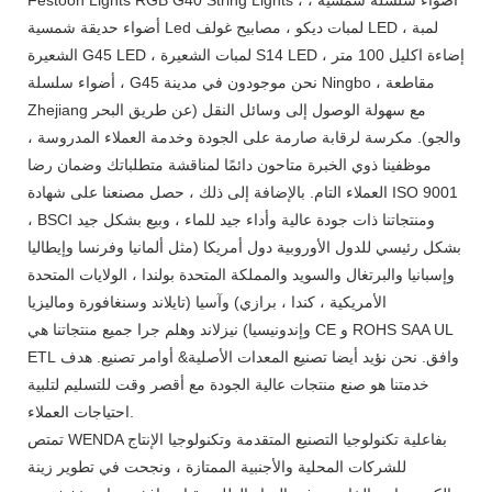
أضواء حديقة شمسية Led لمبات ديكو ، مصابيح غولف LED ، لمبة
الشعيرة G45 LED ، لمبات الشعيرة S14 LED ، إضاءة اكليل 100 متر
، أضواء سلسلة G45 نحن موجودون في مدينة Ningbo ، مقاطعة
Zhejiang مع سهولة الوصول إلى وسائل النقل (عن طريق البحر
والجو). مكرسة لرقابة صارمة على الجودة وخدمة العملاء المدروسة ،
موظفينا ذوي الخبرة متاحون دائمًا لمناقشة متطلباتك وضمان رضا
العملاء التام. بالإضافة إلى ذلك ، حصل مصنعنا على شهادة ISO 9001
، BSCI ومنتجاتنا ذات جودة عالية وأداء جيد للماء ، وبيع بشكل جيد
بشكل رئيسي للدول الأوروبية دول أمريكا (مثل ألمانيا وفرنسا وإيطاليا
وإسبانيا والبرتغال والسويد والمملكة المتحدة بولندا ، الولايات المتحدة
الأمريكية ، كندا ، برازي) وآسيا (تايلاند وسنغافورة وماليزيا
وإندونيسيا) نيزلاند وهلم جرا جميع منتجاتنا هي CE و ROHS SAA UL
ETL وافق. نحن نؤيد أيضا تصنيع المعدات الأصلية& أوامر تصنيع. هدف
خدمتنا هو صنع منتجات عالية الجودة مع أقصر وقت للتسليم لتلبية
احتياجات العملاء.
تمتص WENDA بفاعلية تكنولوجيا التصنيع المتقدمة وتكنولوجيا الإنتاج
للشركات المحلية والأجنبية الممتازة ، ونجحت في تطوير زينة