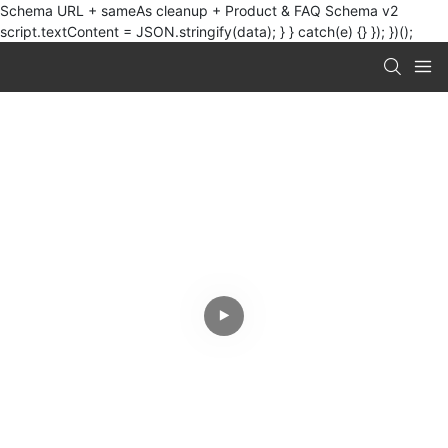
Schema URL + sameAs cleanup + Product & FAQ Schema v2
script.textContent = JSON.stringify(data); } } catch(e) {} }); })();