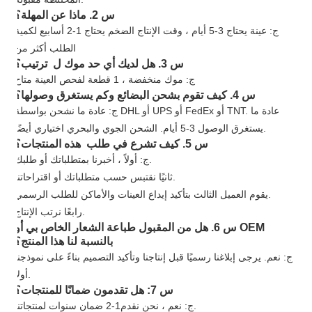
س 2. ماذا عن المهلة؟
ج: عينة يحتاج 3-5 أيام ، وقت الإنتاج الضخم يحتاج 1-2 أسابيع لكمية
الطلب أكثر من
س 3. هل لديك أي حد موك ل ترتيب؟
ج: موك منخفضة ، 1 قطعة لفحص العينة متاح
س 4. كيف تقوم بشحن البضائع وكم يستغرق وصولها؟
ج: عادة ما نشحن بواسطة DHL أو UPS أو FedEx أو TNT. عادة ما
يستغرق الوصول 3-5 أيام. الشحن الجوي والبحري اختياري أيضًا.
س 5. كيف تشرع في طلب هذه المنتجات؟
ج: أولاً ، أخبرنا بمتطلباتك أو طلبك.
ثانيًا نقتبس حسب متطلباتك أو اقتراحاتنا.
يقوم العميل الثالث بتأكيد إيداع العينات والأماكن للطلب الرسمي.
رابعًا نرتب الإنتاج.
س 6. هل من المقبول طباعة الشعار الخاص بي أو OEM
بالنسبة لنا هذا المنتج؟
ج: نعم. يرجى إبلاغنا رسميًا قبل إنتاجنا وتأكيد التصميم بناءً على نموذجنا
أولاً.
س 7: هل تقدمون ضمانًا للمنتجات؟
ضمان سنوات لمنتجاتنا.
ج: نعم ، نحن نقدم
1
-
2