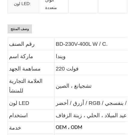
لون LED:
متعددة
وصف المنتج
BD-230V-400L W / C.
رقم الصنف
ويندا
ماركة اسم
220 فولت
مساهمة الجهد
العلامة التجارية
تشجيانغ ، الصين
للمنشأ
أبيض بارد / بنفسجي
لون LED
استخدام
OEM ، ODM
خدمة