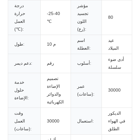
مؤشر
درجة
تجسيد
-25-40
حرارة
80
اللون
℃
العمل
(رع):
(℃):
عيد
اسم
10 م
طول:
الميلاد
العطلة:
أدى ضوء
أسلوب:
رقم
دعم ديمر:
سلسلة
تصميم
خدمة
عمر
الإضاءة
30000
حلول
(ساعات):
والدوائر
الإضاءة:
الكهربائية
الديكور
وقت
في الهواء
استعمال:
30000
العمل
الطلق
(ساعات):
ألوان