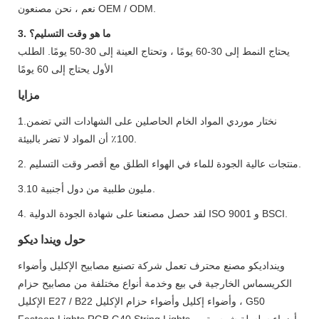
نعم ، نحن مصنعون OEM / ODM.
3. ما هو وقت التسليم؟
يحتاج النمط إلى 30-60 يومًا ، وتحتاج العينة إلى 30-50 يومًا. الطلب
الأول يحتاج إلى 60 يومًا
مزايا
1.نختار موردي المواد الخام الحاصلين على الشهادات التي تضمن
100٪ أن المواد لا تضر بالبيئة.
2. منتجات عالية الجودة للماء في الهواء الطلق مع أقصر وقت التسليم.
3.10 مليون طلبية من دول أجنبية.
4. لقد حصل مصنعنا على شهادة الجودة الدولية ISO 9001 و BSCI.
حول ويندا ديكو
وينداديكو مصنع محترف تعمل شركة تصنيع مصابيح الإكليل وأضواء
الكريسماس الخارجية في بيع وخدمة أنواع مختلفة من مصابيح حزام
الإكليل E27 / B22 وأضواء إكليل وأضواء حزام الإكليل ، G50
Festoon Lights RGB G40 String Lights ، أضواء سلسلة شمسية ،