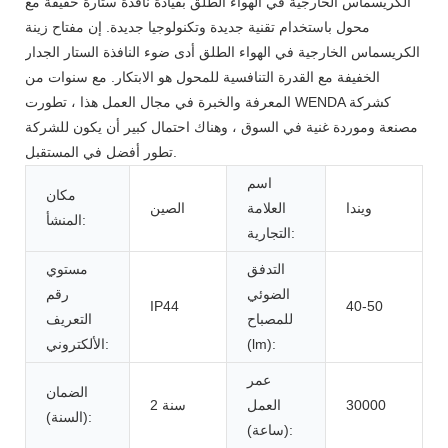
الكريسماس الخارجية في الهواء الطلق بقيادة نافذة ستارة خفيفة مع
محول باستخدام تقنية جديدة وتكنولوجيا جديدة. إن مفتاح زينة
الكريسماس الخارجية في الهواء الطلق أدى ضوء النافذة الستار الجدار
الخفيفة مع القدرة التنافسية للمحول هو الابتكار. مع سنوات من
المعرفة والخبرة في مجال العمل هذا ، تطورت WENDA كشركة
مصنعة وموردة غنية في السوق ، وهناك احتمال كبير أن يكون للشركة
تطور أفضل في المستقبل.
اسم
مكان
ويندا
العلامة
الصين
المنشأ:
التجارية:
التدفق
مستوي
الضوئي
رقم
IP44
40-50
للمصباح
التعريف
(lm):
الألكتروني:
عمر
الضمان
30000
العمل
2 سنة
(السنة):
(ساعة):