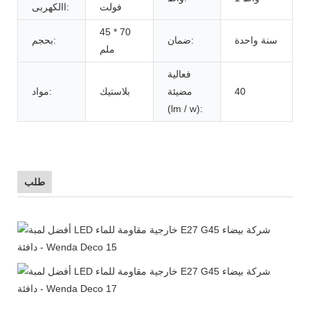
فولت
االكهربى:
45 * 70
سنة واحدة
ضمان:
بحجم:
ملم
فعالية
40
مضيئة
بلاستيك
مواد:
(lm / w):
طلب