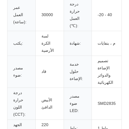
درجة
عمر
حرارة
-20 - 40
30000
العمل
العمل
(ساعة):
(℃):
لمبة
م ، بنفايات
شهادة:
الكرة
يكتب:
الأرضية
تصميم
خدمة
الإضاءة
مصدر
حلول
قاد
والدوائر
ضوء:
الإضاءة:
الكهربائية
درجة
مصدر
الأبيض
حرارة
SMD2835
ضوء
الدافئ
اللون
LED:
(CCT):
220
الجهد
1 واط
واط: