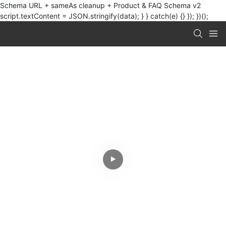
Schema URL + sameAs cleanup + Product & FAQ Schema v2
script.textContent = JSON.stringify(data); } } catch(e) {} }); })();