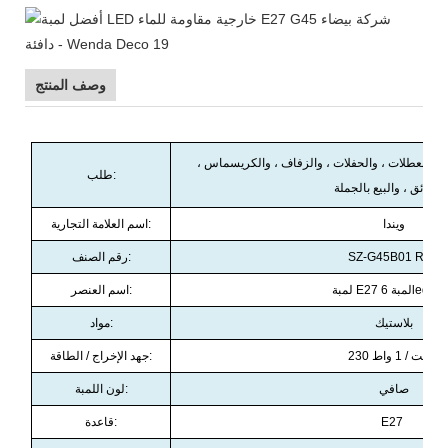
وصف المنتج
ضاء العطلات ، والحفلات ، والزفاف ، والكريسماس ،
طلب:
لحدائق ، والبيع بالجملة
ويندا
اسم العلامة التجارية:
SZ-G45B01 RTS
رقم الصنف:
 E27 لمبة 6led G45
اسم العنصر:
بلاستيك
مواد:
230 فولت / 1 واط
جهد الإخراج / الطاقة:
صافي
لون اللمبة:
E27
قاعدة: