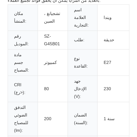
بالعديد من المزايا يمكن أن يحقق فوائد لجميع العملاء.
اسم
تشجيانغ ،
مكان
ويندا
العلامة
الصين
المنشأ:
التجارية:
SZ-
رقم
حديقة
طلب:
G45B01
الموديل:
مادة
نوع
E27
كمبيوتر
جسم
القاعدة:
المصباح:
جهد
CRI
230
الإدخال
80
(رع>):
(V):
التدفق
الضمان
الضوئي
1 سنة
200
(السنة):
للمصباح
(lm):