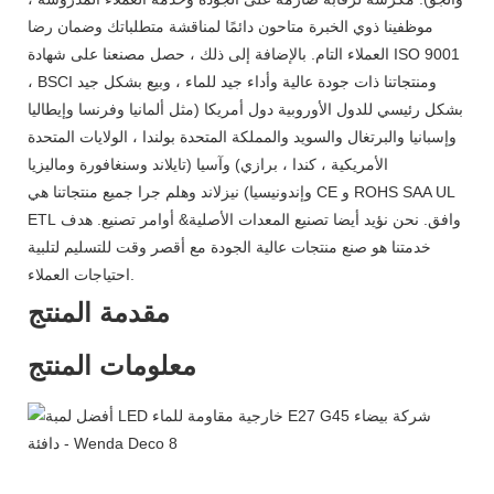
موظفينا ذوي الخبرة متاحون دائمًا لمناقشة متطلباتك وضمان رضا
العملاء التام. بالإضافة إلى ذلك ، حصل مصنعنا على شهادة ISO 9001
، BSCI ومنتجاتنا ذات جودة عالية وأداء جيد للماء ، وبيع بشكل جيد
بشكل رئيسي للدول الأوروبية دول أمريكا (مثل ألمانيا وفرنسا وإيطاليا
وإسبانيا والبرتغال والسويد والمملكة المتحدة بولندا ، الولايات المتحدة
الأمريكية ، كندا ، برازي) وآسيا (تايلاند وسنغافورة وماليزيا
وإندونيسيا) نيزلاند وهلم جرا جميع منتجاتنا هي CE و ROHS SAA UL
ETL وافق. نحن نؤيد أيضا تصنيع المعدات الأصلية& أوامر تصنيع. هدف
خدمتنا هو صنع منتجات عالية الجودة مع أقصر وقت للتسليم لتلبية
احتياجات العملاء.
مقدمة المنتج
معلومات المنتج