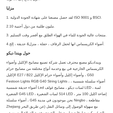
مزايا
1. لقد حصل مصنعنا على شهادة الجودة الدولية ISO 9001 و BSCI.
2.10 مليون طلبية من دول أجنبية.
3. منتجات عالية الجودة للماء في الهواء الطلق مع أقصر وقت التسليم.
4.أضواء الكريسماس انها لحفل الزفاف ، حفلة ، منزل& حديقة ، إلخ.
حول ويندا ديكو
وينداديكو مصنع محترف تعمل شركة تصنيع مصابيح الإكليل وأضواء
الكريسماس الخارجية في بيع وخدمة أنواع مختلفة من مصابيح حزام
الإكليل E27 / B22 وأضواء إكليل وأضواء حزام الإكليل ، G50
Festoon Lights RGB G40 String Lights ، أضواء سلسلة شمسية ،
أضواء حديقة شمسية Led لمبات ديكو ، مصابيح غولف LED ، لمبة
الشعيرة G45 LED ، لمبات الشعيرة S14 LED ، إضاءة اكليل 100 متر
، أضواء سلسلة G45 نحن موجودون في مدينة Ningbo ، مقاطعة
Zhejiang مع سهولة الوصول إلى وسائل النقل (عن طريق البحر
والجو). مكرسة لرقابة صارمة على الجودة وخدمة العملاء المدروسة ،