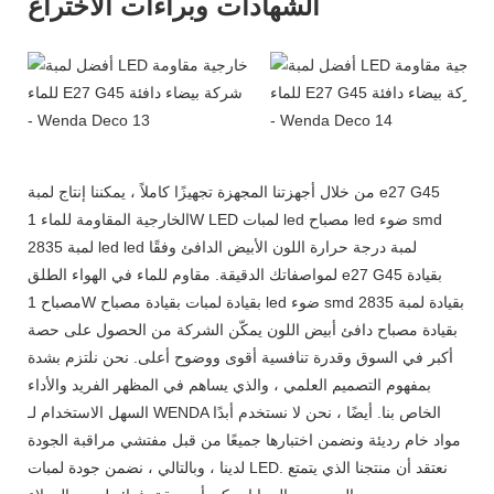
الشهادات وبراءات الاختراع
من خلال أجهزتنا المجهزة تجهيزًا كاملاً ، يمكننا إنتاج لمبة e27 G45
الخارجية المقاومة للماء 1W LED لمبات led مصباح led ضوء smd
2835 لمبة led led لمبة درجة حرارة اللون الأبيض الدافئ وفقًا
لمواصفاتك الدقيقة. مقاوم للماء في الهواء الطلق e27 G45 بقيادة
مصباح 1W بقيادة لمبات بقيادة مصباح led ضوء smd 2835 بقيادة لمبة
بقيادة مصباح دافئ أبيض اللون يمكّن الشركة من الحصول على حصة
أكبر في السوق وقدرة تنافسية أقوى ووضوح أعلى. نحن نلتزم بشدة
بمفهوم التصميم العلمي ، والذي يساهم في المظهر الفريد والأداء
السهل الاستخدام لـ WENDA الخاص بنا. أيضًا ، نحن لا نستخدم أبدًا
مواد خام رديئة ونضمن اختبارها جميعًا من قبل مفتشي مراقبة الجودة
لدينا ، وبالتالي ، نضمن جودة لمبات LED. نعتقد أن منتجنا الذي يتمتع