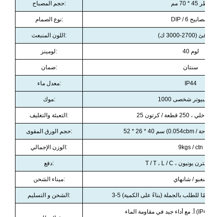
قطر 45 * 70 مم
حجم المصباح:
DIP / 6 المصابيح
نوع الصمام:
افئ (2700-3000 ك)
اللون المنبعث:
40 لوم
لومينز:
سنتان
:
ضمان
IP44
:
معدل ماء
ز كمبيوتر شخصى 1000
:
موك
 ، 250 قطعة / كرتون
:
التعبئة والتغليف
حجم الورق المقوى:
9kgs / ctn
الوزن الإجمالي:
 ، باي بال ، ويسترن يونيون
:
دفع
نينغبو / شانهاي
:
ميناء الشحن
:
الشحن و التسليم