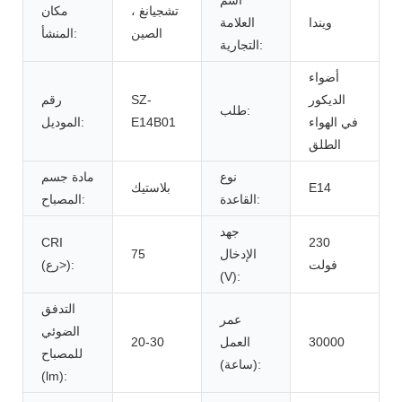
تشجيانغ ،
مكان
ويندا
العلامة
الصين
المنشأ:
التجارية:
أضواء
الديكور
SZ-
رقم
طلب:
في الهواء
E14B01
الموديل:
الطلق
نوع
مادة جسم
E14
بلاستيك
القاعدة:
المصباح:
جهد
CRI
230
الإدخال
75
فولت
(رع>):
(V):
التدفق
عمر
الضوئي
30000
العمل
20-30
للمصباح
(ساعة):
(lm):