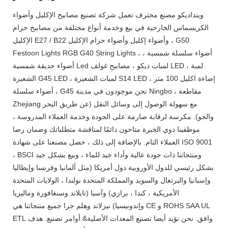
وينداديكو مصنع محترف تعمل شركة تصنيع مصابيح الإكليل وأضواء
الكريسماس الخارجية في بيع وخدمة أنواع مختلفة من مصابيح حزام
الإكليل E27 / B22 وأضواء إكليل وأضواء حزام الإكليل ، G50
Festoon Lights RGB G40 String Lights ، أضواء سلسلة شمسية ،
أضواء حديقة شمسية Led لمبات ديكو ، مصابيح غولف LED ، لمبة
الشعيرة G45 LED ، لمبات الشعيرة S14 LED ، إضاءة اكليل 100 متر
، أضواء سلسلة G45 نحن موجودون في مدينة Ningbo ، مقاطعة
Zhejiang مع سهولة الوصول إلى وسائل النقل (عن طريق البحر
والجو). مكرسة لرقابة صارمة على الجودة وخدمة العملاء المدروسة ،
موظفينا ذوي الخبرة متاحون دائمًا لمناقشة متطلباتك وضمان رضا
العملاء التام. بالإضافة إلى ذلك ، حصل مصنعنا على شهادة ISO 9001
، BSCI ومنتجاتنا ذات جودة عالية وأداء جيد للماء ، وبيع بشكل جيد
بشكل رئيسي للدول الأوروبية دول أمريكا (مثل ألمانيا وفرنسا وإيطاليا
وإسبانيا والبرتغال والسويد والمملكة المتحدة بولندا ، الولايات المتحدة
الأمريكية ، كندا ، برازي) وآسيا (تايلاند وسنغافورة وماليزيا
وإندونيسيا) نيزلاند وهلم جرا جميع منتجاتنا هي CE و ROHS SAA UL
ETL وافق. نحن نؤيد أيضا تصنيع المعدات الأصلية& أوامر تصنيع. هدف