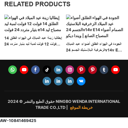
RELATED PRODUCTS
إيطاليا زينة عيد الميلاد في الهواء الطلق 14
الجودة في الهواء الطلق أضواء عيد الميلاد
فولت 12 فولت لمبة ليد بتيار متردد 24
ء
الزخرفية البلاستيك الجسم 24v14v E14
فولت E14 مصباح ليد
Wenda
الصمام أضواء المصباح الصانع | ويندا ديكو
حقوق الطبع والنشر © 2024 NINGBO WENDA INTERNATIONAL
خريطة الموقع
TRADE CO.,LTD |
AW-10841469425