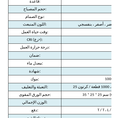
قاعدة:
حجم المصباح:
نوع الصمام:
 ، أخضر ، أصفر ، بنفسجي
اللون المنبعث:
وقت حياة العمل:
CRI (رع>):
درجة حرارة العمل:
(
:
ضمان
:
معدل ماء
:
شهادة
:
10
موك
:
التعبئة والتغليف
حجم الورق المقوى:
الوزن الإجمالي:
:
ن
دفع
: