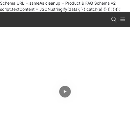
Schema URL + sameAs cleanup + Product & FAQ Schema v2
script.textContent = JSON.stringify(data); } } catch(e) {} }); })();