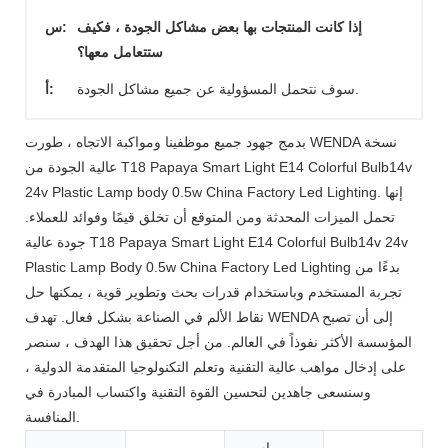
إذا كانت المنتجات بها بعض مشاكل الجودة ، فكيف
س:
ستتعامل معها؟
سوف نتحمل المسؤولية عن جميع مشاكل الجودة.
أ:
بدمج جهود جميع موظفينا ومواكبة الاتجاه ، طورت WENDA نسخة
عالية الجودة من T18 Papaya Smart Light E14 Colorful Bulb14v
24v Plastic Lamp body 0.5w China Factory Led Lighting. إنها
تحمل الميزات المحدثة ومن المتوقع أن تخلق قيمًا وفوائد للعملاء.
جودة عالية T18 Papaya Smart Light E14 Colorful Bulb14v 24v
Plastic Lamp Body 0.5w China Factory Led Lighting بدءًا من
تجربة المستخدم وباستخدام قدرات بحث وتطوير قوية ، يمكنها حل
نقاط الألم في الصناعة بشكل فعال. تهدف WENDA إلى أن تصبح
المؤسسة الأكثر نفوذاً في العالم. من أجل تحقيق هذا الهدف ، سنصر
على إدخال مواهب عالية التقنية وتعلم التكنولوجيا المتقدمة الدولية ،
وسنسعى جاهدين لتحسين القوة التقنية واكتساب المبادرة في
المنافسة.
اسم