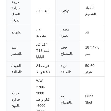
درجة
أضواء
حرارة
يكتب:
-20 - 40
الشموع
العمل
(℃):
مصدر
م ،
قاد
شهادة:
ضوء:
بنفايات
قاد E14
18 * 47.5
حجم
اسم
T18 لمبة
ملم
المصباح:
العنصر:
البابايا
50-60
تردد
24 فولت
الجهد /
هرتز
الطاقة:
/ 0.5 واط
الطاقة:
WW:
2700-
3000
درجة
DIP /
نوع
كيلو واط:
حرارة
3led
الصمام:
6000-
اللون: