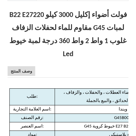
B22 E27220 فولت أضواء إكليل 3000 كيلو
مقاوم للماء لحفلات الزفاف G45 لمبات
غلوب 1 واط 2 واط 360 درجة لمبة خيوط
Led
وصف المنتج
 لقضاء العطلات ، والحفلات ، والزفاف ،
طلب:
والحدائق ، والبيع بالجملة
ويندا
اسم العلامة التجارية:
G45B005
رقم الصنف:
دافئة
اسم العنصر:
جاج بلاستيكي
مواد: