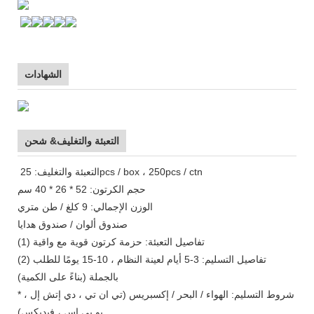
الشهادات
التعبئة والتغليف& شحن
التعبئة والتغليف: 25pcs / box ، 250pcs / ctn
حجم الكرتون: 52 * 26 * 40 سم
الوزن الإجمالي: 9 كلغ / طن متري
صندوق ألوان / صندوق هدايا
(1) تفاصيل التعبئة: حزمة كرتون قوية مع واقية
(2) تفاصيل التسليم: 3-5 أيام لعينة النظام ، 10-15 يومًا للطلب
بالجملة (بناءً على الكمية)
* شروط التسليم: الهواء / البحر / إكسبريس (تي ان تي ، دي إتش إل ،
يو بي إس ، فيديكس)