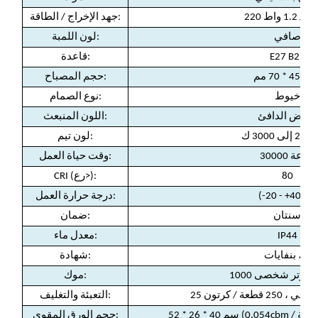
ت / 1.2 واط
جهد الإخراج / الطاقة:
صافي
لون اللمبة:
E27 B22
قاعدة:
 45 * 70 مم
حجم المصباح:
خيوط
نوع الصمام:
الأبيض الدافئ
اللون المنبعث:
لون تيم:
30000 ساعة
وقت حياة العمل:
80
CRI (رع>):
℃)
(-20 - +40
درجة حرارة العمل:
سنتان
:
ضمان
IP44
:
معدل ماء
م ، بنفايات
:
شهادة
بيوتر شخصى 1000
:
موك
 قطعة / كرتون
:
التعبئة والتغليف
حجم الورق المقوى: