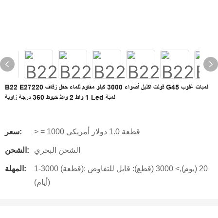
B22 E27220 فولت اكليل أضواء 3000 كيلو مقاوم للماء حفل زفاف G45 لمبات غلوب
1 واط 2 واط خيوط 360 درجة زاوية Led لمبة
> = 1000 قطعة 1.0 دولار أمريكي
سعر:
الشحن البحري
الشحن:
1-3000 (قطعة): 20 (يوم),> 3000 (قطع): قابل للتفاوض
المهلة:
(أيام)