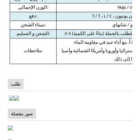
9kgs / ctn
الوزن الإجمالي:
ي بال ، ويسترن يونيون
:
دفع
ينغبو / شانهاي
:
ميناء الشحن
:
الشحن و التسليم
أستراليا وأوروبا وأمريكا الشمالية وآسيا
ملاحظات:
وما إلى ذلك.
طلب
صور مفصلة