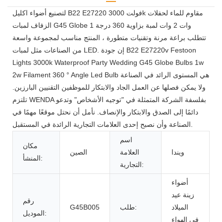
لتصنيع أضواء اكليل B22 E27220 فولت 3000k مقاوم للماء لحفلات
الزفاف لمبات G45 Globe 1 وات 2 وات لمبة بزاوية 360 درجة
تتطلب براعة مرنة وتقنيات متطورة ، المنتج مناسب لمجموعة واسعة
من الصناعات مثل لمبات LED. إن جودة B22 E27220v Festoon
Lights 3000k Waterproof Party Wedding G45 Globe Bulbs 1w
2w Filament 360 ° Angle Led Bulb هي المستوى الرائد في الصناعة
ولا يمكن فصلها عن العمل الجاد والابتكار للموظفين التقنيين البارزين.
تلتزم WENDA بفلسفة الشركة المتمثلة في "توجيه الأشخاص" وتدعو
دائمًا إلى الصدق والابتكار والإنصاف. نأمل أن نحتل موقعًا مهمًا في
الصناعة وأن نصبح إحدى العلامات التجارية الرائدة في المستقبل.
اسم
مكان
ويندا
العلامة
الصين
المنشأ:
التجارية:
أضواء
زينة عيد
رقم
الميلاد
طلب:
G45B005
الموديل:
في الهواء