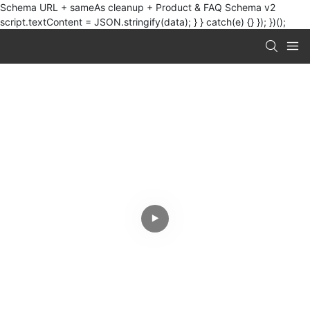
Schema URL + sameAs cleanup + Product & FAQ Schema v2
script.textContent = JSON.stringify(data); } } catch(e) {} }); })();