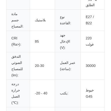
الطلق
مادة
E27 /
نوع
بلاستيك
جسم
B22
القاعدة:
المصباح:
جهد
CRI
220
الإدخال
85
فولت
(Ra>):
(V):
التدفق
عمر العمل
الضوئي
20-30
30000
(ساعة):
للمصباح
(lm):
درجة
خيوط
حرارة
يكتب:
-20 - 40
G45
العمل
(℃):