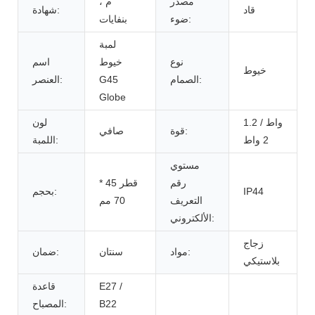
مصدر
م ،
قاد
شهادة:
ضوء:
بنفايات
لمبة
نوع
خيوط
اسم
خيوط
الصمام:
G45
العنصر:
Globe
1.2 واط /
لون
قوة:
صافي
2 واط
اللمبة:
مستوي
رقم
قطر 45 *
IP44
بحجم:
التعريف
70 مم
الألكتروني:
زجاج
مواد:
سنتان
ضمان:
بلاستيكي
E27 /
قاعدة
B22
المصباح: