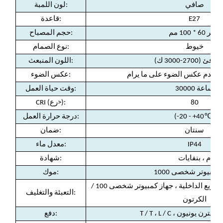
صافي
لون اللمبة:
E27
قاعدة:
قطر 60 * 100 مم
حجم المصباح:
خيوط
نوع الصمام:
ئ (2700-3000 ك)
اللون المنبعث:
و عدم عكس الضوء على ما يرام
عكس الضوء:
30000 ساعة
وقت حياة العمل:
80
CRI (رع>):
℃)
(-20 - +40
درجة حرارة العمل:
سنتان
:
ضمان
IP44
:
معدل ماء
م ، بنفايات
:
شهادة
كمبيوتر شخصى 1000
:
موك
جهاز كمبيوتر شخصى 10 / مربع الداخلية ، جهاز كمبيوتر شخصى 100 /
:
التعبئة والتغليف
الكرتون
 باي بال ، ويسترن يونيون
:
دفع