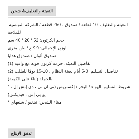
التعبئة والتغليف& شحن
التعبئة والتغليف: 10 قطعة / صندوق ، 250 قطعة / الشركة التونسية
للملاحة
حجم الكرتون: 52 * 26 * 40 سم
الوزن الإجمالي: 9 كلغ / طن متري
صندوق ألوان / صندوق هدايا
(1) تفاصيل التعبئة: حزمة كرتون قوية مع واقية
(2) تفاصيل التسليم: 3-5 أيام لعينة النظام ، 10-15 يومًا للطلب
بالجملة (بناءً على الكمية)
* شروط التسليم: الهواء / البحر / إكسبريس (تي ان تي ، دي إتش إل ،
يو بي إس ، فيديكس)
* ميناء الشحن: نينغبو / شنغهاي
تدفق الإنتاج