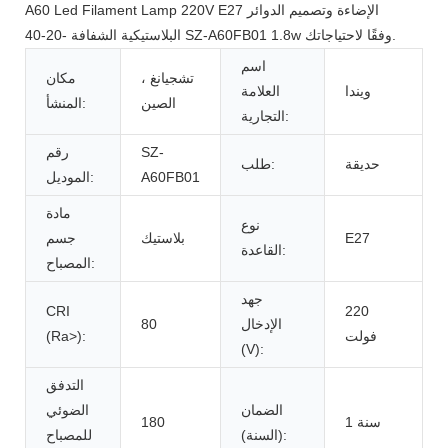
A60 Led Filament Lamp 220V E27 الإضاءة وتصميم الدوائر
البلاستيكية الشفافة -20-40 SZ-A60FB01 1.8w وفقًا لاحتياجاتك.
اسم
تشجيانغ ،
مكان
ويندا
العلامة
الصين
المنشأ:
التجارية:
SZ-
رقم
حديقة
طلب:
A60FB01
الموديل:
مادة
نوع
E27
بلاستيك
جسم
القاعدة:
المصباح:
جهد
CRI
220
الإدخال
80
فولت
(Ra>):
(V):
التدفق
الضمان
الضوئي
1 سنة
180
(السنة):
للمصباح