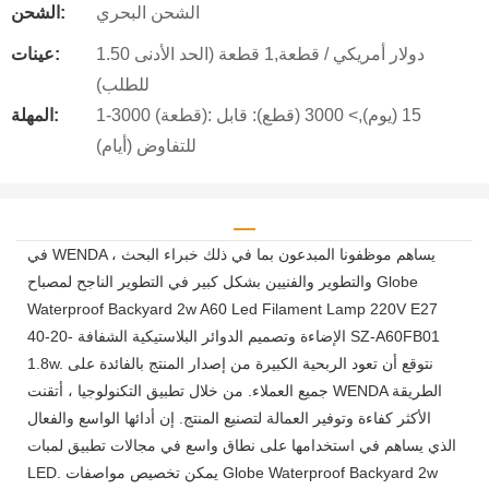
الشحن البحري
الشحن:
1.50 دولار أمريكي / قطعة,1 قطعة (الحد الأدنى
عينات:
للطلب)
1-3000 (قطعة): 15 (يوم),> 3000 (قطع): قابل
المهلة:
للتفاوض (أيام)
في WENDA ، يساهم موظفونا المبدعون بما في ذلك خبراء البحث
والتطوير والفنيين بشكل كبير في التطوير الناجح لمصباح Globe
Waterproof Backyard 2w A60 Led Filament Lamp 220V E27
الإضاءة وتصميم الدوائر البلاستيكية الشفافة -20-40 SZ-A60FB01
1.8w. نتوقع أن تعود الربحية الكبيرة من إصدار المنتج بالفائدة على
جميع العملاء. من خلال تطبيق التكنولوجيا ، أتقنت WENDA الطريقة
الأكثر كفاءة وتوفير العمالة لتصنيع المنتج. إن أدائها الواسع والفعال
الذي يساهم في استخدامها على نطاق واسع في مجالات تطبيق لمبات
LED. يمكن تخصيص مواصفات Globe Waterproof Backyard 2w