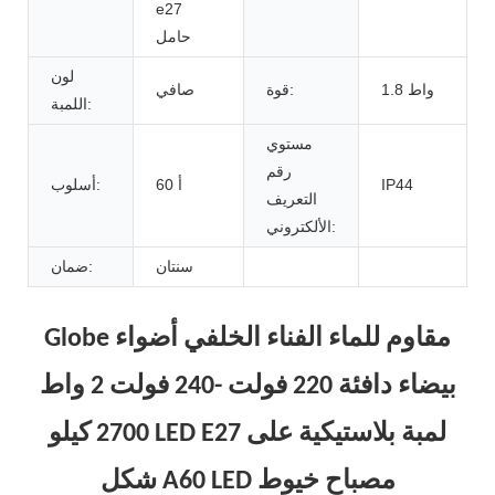
e27
حامل
لون
1.8 واط
قوة:
صافي
اللمبة:
مستوي
رقم
IP44
أ 60
أسلوب:
التعريف
الألكتروني:
سنتان
ضمان:
Globe مقاوم للماء الفناء الخلفي أضواء
بيضاء دافئة 220 فولت -240 فولت 2 واط
2700 كيلو LED E27 لمبة بلاستيكية على
شكل A60 LED مصباح خيوط