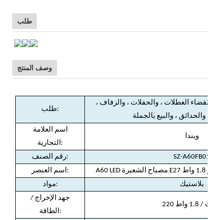
طلب
وصف المنتج
لي لقضاء العطلات ، والحفلات ، والزفاف ،
طلب:
 ، والحدائق ، والبيع بالجملة
اسم العلامة
ويندا
التجارية:
SZ-A60FB01
رقم الصنف:
اسم العنصر:
بلاستيك
مواد:
جهد الإخراج /
2 فولت / 1.8 واط
الطاقة: