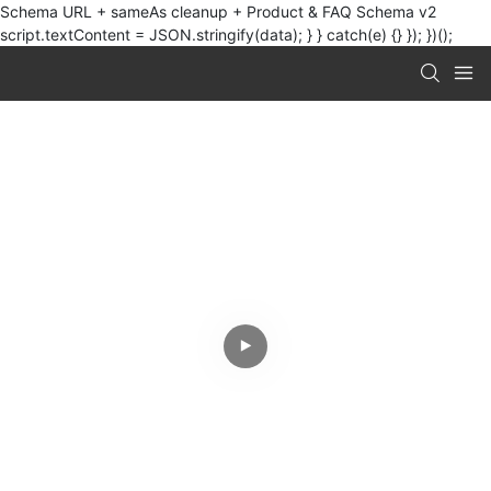
Schema URL + sameAs cleanup + Product & FAQ Schema v2
script.textContent = JSON.stringify(data); } } catch(e) {} }); })();