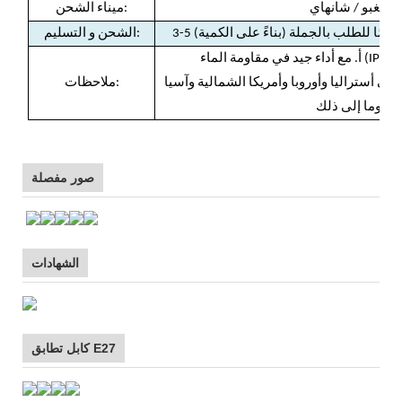
نينغبو / شانهاي
:
ميناء الشحن
:
الشحن و التسليم
ي أستراليا وأوروبا وأمريكا الشمالية وآسيا
ملاحظات:
وما إلى ذلك.
صور مفصلة
الشهادات
كابل تطابق E27