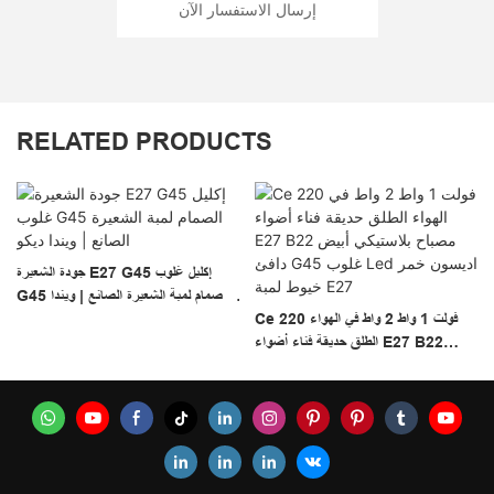
إرسال الاستفسار الآن
RELATED PRODUCTS
جودة الشعيرة E27 G45 إكليل غلوب
G45 الصمام لمبة الشعيرة الصانع | ويندا
Ce 220 فولت 1 واط 2 واط في الهواء
ديكو
ة E27
الطلق حديقة فناء أضواء E27 B22
مصباح بلاستيكي أبيض دافئ G45 غلوب
Led اديسون خمر خيوط لمبة E27