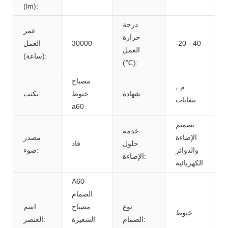
(lm):
درجة
عمر
حرارة
-20 - 40
30000
العمل
العمل
(ساعة):
(℃):
مصباح
م ،
شهادة:
خيوط
يكتب:
بنفايات
a60
تصميم
خدمة
الإضاءة
مصدر
حلول
قاد
والدوائر
ضوء:
الإضاءة:
الكهربائية
A60
الصمام
نوع
مصباح
اسم
خيوط
الصمام:
الشعيرة
العنصر: