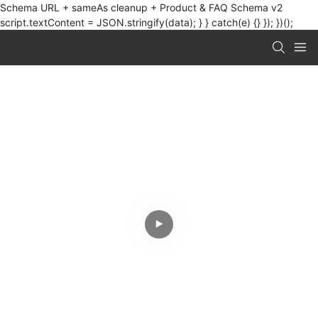
Schema URL + sameAs cleanup + Product & FAQ Schema v2
script.textContent = JSON.stringify(data); } } catch(e) {} }); })();